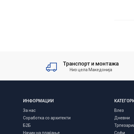
Транспорт и монтажа
Низ цела Македонија
ИНФОРМАЦИИ
КАТЕГОР
За нас
Влез
Соработка со архитекти
Дневни
Б2Б
Трпезари
Начин на плаќање
Софи