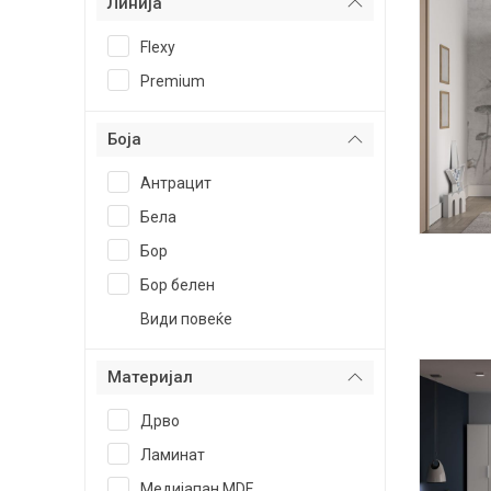
Линија
Flexy
Premium
Боја
Антрацит
Бела
Бор
Бор белен
Види повеќе
Материјал
Дрво
Ламинат
Медијапан MDF