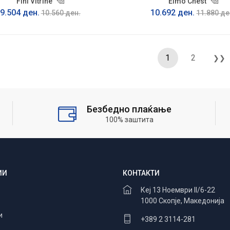
Fini Vitrine
Elmo Chest
9.504 ден.
10.692 ден.
10.560 ден.
11.880 де
1
2
❯❯
Безбедно плаќање
100% заштита
ИИ
КОНТАКТИ
Кеј 13 Ноември II/6-22
1000 Скопје, Македонија
и
+389 2 3114-281