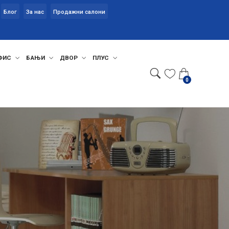
Блог
За нас
Продажни салони
ФИС
БАЊИ
ДВОР
ПЛУС
0