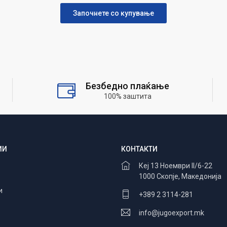
Започнете со купување
Безбедно плаќање
100% заштита
ИИ
КОНТАКТИ
Кеј 13 Ноември II/6-22
1000 Скопје, Македонија
и
+389 2 3114-281
info@jugoexport.mk