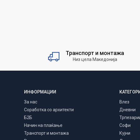
Транспорт и монтажа
Низ цела Македонија
ИНФОРМАЦИИ
КАТЕГОР
За нас
Влез
Соработка со архитекти
Дневни
Б2Б
Трпезари
Начин на плаќање
Софи
Транспорт и монтажа
Кујни