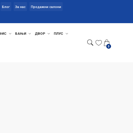
Блог
За нас
Продажни салони
ФИС
БАЊИ
ДВОР
ПЛУС
0