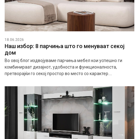
18.06.2026
Наш избор: 8 парчиња што го менуваат секој
дом
Во овој блог издвојуваме парчиња мебел кои успешно ги
комбинираат дизајнот, удобноста и функционалноста,
претворајќи го секој простор во место со карактер....