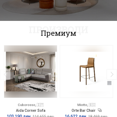
ПРОИЗВОДИ
Премиум
Cuborosso, 🇮🇹
Miotto, 🇸🇮
Aida Corner Sofa
Orte Bar Chair
103.190 ден.
16.622 ден.
114.655 ден.
18.469 ден.