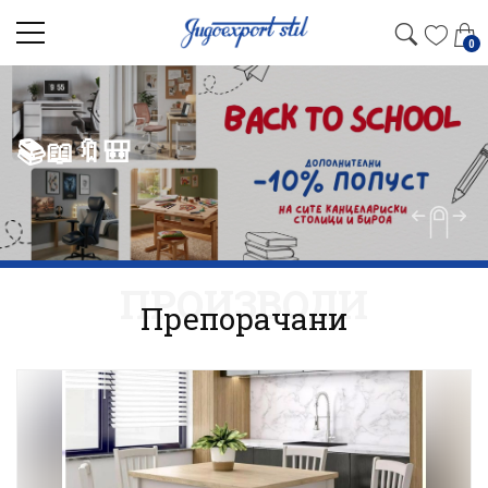
0
📚📖🔖🎒
ПРОИЗВОДИ
Препорачани