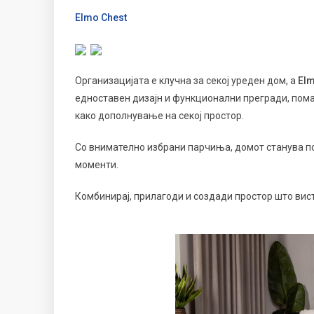
Elmo Chest
Организацијата е клучна за секој уреден дом, а
Elm
едноставен дизајн и функционални прегради, пома
како дополнување на секој простор.
Со внимателно избрани парчиња, домот станува по
моменти.
Комбинирај, прилагоди и создади простор што вис