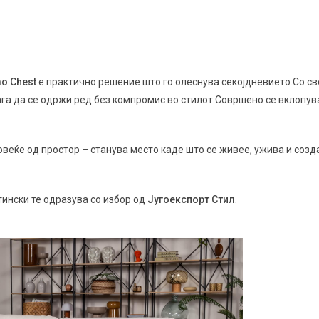
o Chest
е практично решение што го олеснува секојдневието.Со св
га да се одржи ред без компромис во стилот.Совршено се вклопув
веќе од простор – станува место каде што се живее, ужива и созд
тински те одразува со избор од
Југоекспорт Стил
.