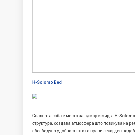
H-Solomo Bed
Спалната соба е место за одмор и мир, а
H-Solomo
структура, создава атмосфера што повикува на рел
обезбедува удобност што го прави секој ден подоб