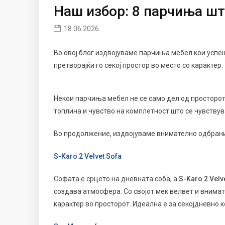
Наш избор: 8 парчиња шт
18.06.2026
Во овој блог издвојуваме парчиња мебел кои успе
претворајќи го секој простор во место со карактер.
Некои парчиња мебел не се само дел од просторот,
топлина и чувство на комплетност што се чувствув
Во продолжение, издвојуваме внимателно одбрани
S-Karo 2 Velvet Sofa
Софата е срцето на дневната соба, а
S-Karo 2 Velv
создава атмосфера. Со својот мек велвет и внимат
карактер во просторот. Идеална е за секојдневно к