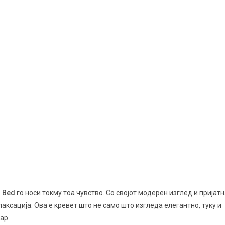
 Bed
го носи токму тоа чувство. Со својот модерен изглед и пријат
аксација. Ова е кревет што не само што изгледа елегантно, туку и
ар.