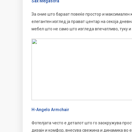
Sax Megasofa
За оние што бараат повеќе простор и максимален
елегантен изглед ја прават центар на секоја днев
мебел што не само што изгледа впечатливо, туку и 
H-Angelo Armchair
Фотелјата често е деталот што го заокружува прос
дизајн и комфор, внесува свежина и динамика во 