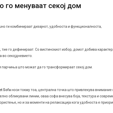
о го менуваат секој дом
шно ги комбинираат дизајнот, удобноста и функционалноста,
 тие го дефинираат. Со вистинскиот избор, домот добива карактер
а во секојдневието.
 парчиња што можат да го трансформираат секој дом.
et Sofa
носи токму тоа, централна точка што привлекува внимание 
елно обликувани линии, оваа софа внесува боја, текстура и соврем
ористење, но и за моменти на релаксација кога удобноста е приори