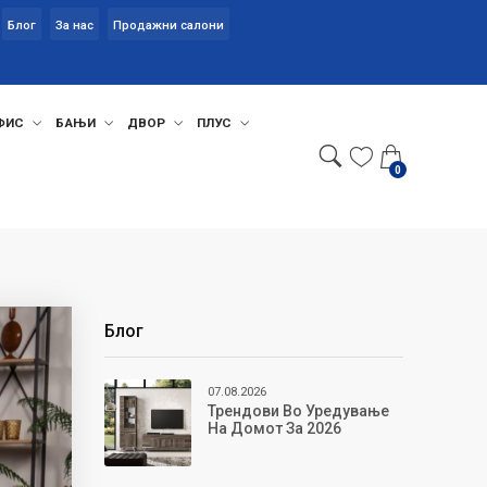
Блог
За нас
Продажни салони
ФИС
БАЊИ
ДВОР
ПЛУС
0
Блог
07.08.2026
Трендови Во Уредување
На Домот За 2026