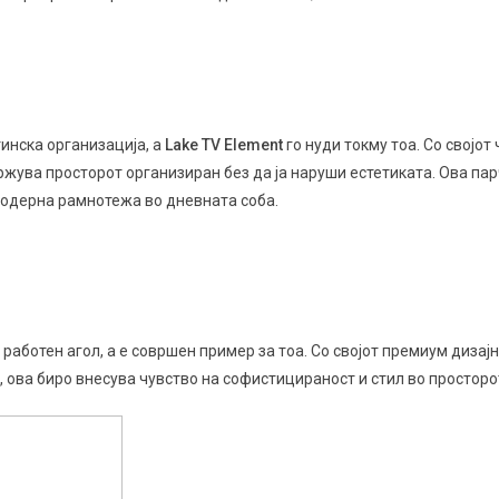
инска организација, а
Lake TV Element
го нуди токму тоа. Со својот 
ржува просторот организиран без да ја наруши естетиката. Ова па
модерна рамнотежа во дневната соба.
работен агол, а
е совршен пример за тоа. Со својот премиум дизајн
ова биро внесува чувство на софистицираност и стил во просторо