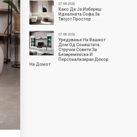
07.08.2026
Како Да Ја Избереш
Идеалната Софа За
Твојот Простор
07.08.2026
Уредување На Вашиот
Дом Од Соништата:
Стручни Совети За
Безвременски И
Персонализиран Декор
На Домот