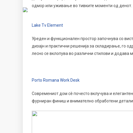
одмор или уживање во тивките моменти од денот.
Lake Tv Element
Уреден и функционален простор започнува со вист
дизајн и практични решенија за складирање, го од
лесно се вклопува во различни стилови и додава 
Porto Romana Work Desk
Современиот дом сè почесто вклучува и елегантен 
фурниран финиш и внимателно обработени детали, 