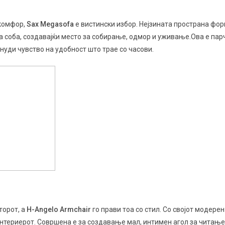
 комфор,
Sax Megasofa
е вистински избор. Нејзината пространа фор
на соба, создавајќи место за собирање, одмор и уживање.Ова е пар
нуди чувство на удобност што трае со часови.
торот, а
H-Angelo Armchair
го прави тоа со стил. Со својот модерен
ентериерот. Совршена е за создавање мал, интимен агол за читање