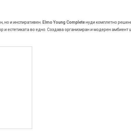
н, но и инспиративен.
Elmo Young Complete
нуди комплетно решен
р и естетиката во едно. Создава организиран и модерен амбиент 