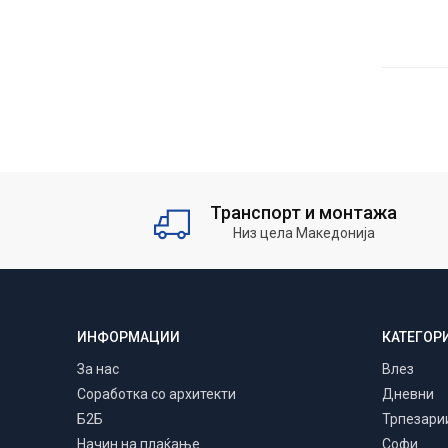
Транспорт и монтажа
Низ цела Македонија
ИНФОРМАЦИИ
КАТЕГОР
За нас
Влез
Соработка со архитекти
Дневни
Б2Б
Трпезари
Начин на плаќање
Софи