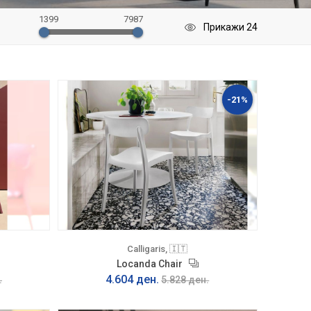
1399
7987
-21%
Calligaris, 🇮🇹
Locanda Chair
4.604 ден.
.
5.828 ден.