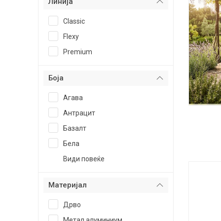
Линија
Classic
Flexy
Premium
Боја
Агава
Антрацит
Базалт
Бела
Види повеќе
Материјал
Дрво
Метал алуминиум