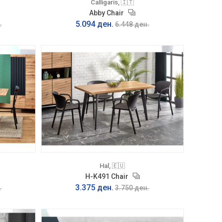
Calligaris, 🇮🇹
Abby Chair
5.094 ден.
.
6.448 ден.
Hal, 🇪🇺
H-K491 Chair
3.375 ден.
.
3.750 ден.