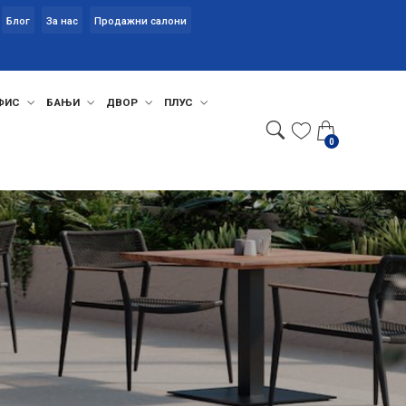
Блог
За нас
Продажни салони
ФИС
БАЊИ
ДВОР
ПЛУС
0