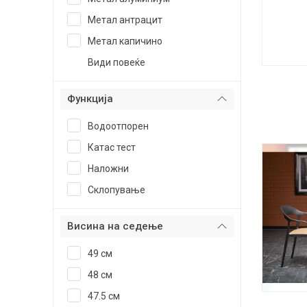
Метал антрацит
Метал капичино
Види повеќе
Функција
Водоотпорен
Катас тест
Наложни
Склопување
Висина на седење
49 см
48 см
47.5 см