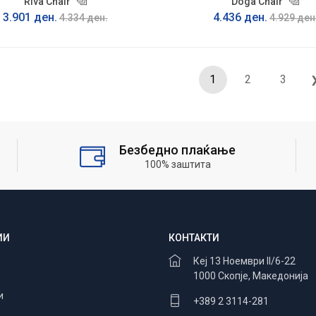
Riva Chair
Doga Chair
3.901 ден.
4.436 ден.
4.334 ден.
4.929 ден
1
2
3
Безбедно плаќање
100% заштита
ИИ
КОНТАКТИ
Кеј 13 Ноември II/6-22
1000 Скопје, Македонија
и
+389 2 3114-281