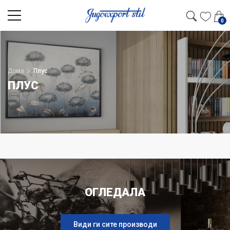
0
Дома
Плус
ПЛУС
ОГЛЕДАЛА
Види ги сите производи