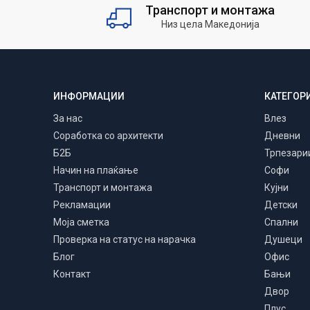
Транспорт и монтажа
Низ цела Македонија
ИНФОРМАЦИИ
КАТЕГОР
За нас
Влез
Соработка со архитекти
Дневни
Б2Б
Трпезари
Начин на плаќање
Софи
Транспорт и монтажа
Кујни
Рекламации
Детски
Моја сметка
Спални
Проверка на статус на нарачка
Душеци
Блог
Офис
Контакт
Бањи
Двор
Плус