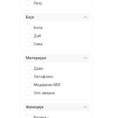
Flexy
Боја
Бела
Даб
Сива
Материјал
Дрво
Латофлекс
Медијапан MDF
Oпл. иверка
Функција
Висина ↕