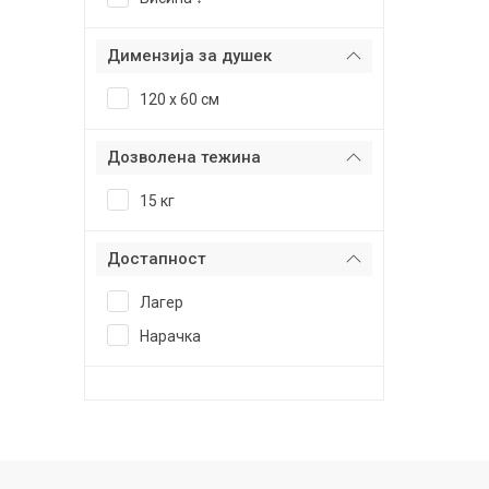
Димензија за душек
120 х 60 см
Дозволена тежина
15 кг
Достапност
Лагер
Нарачка