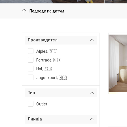
Производител
Alples, 🇸🇮
Fortrade, 🇸🇮
Hal, 🇪🇺
Jugoexport, 🇲🇰
Тип
Outlet
Линија