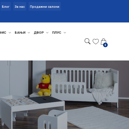
Блог
За нас
Продажни салони
ФИС
БАЊИ
ДВОР
ПЛУС
0