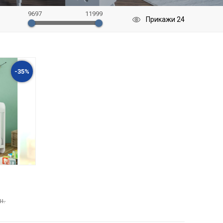
9697
11999
-35%
н.