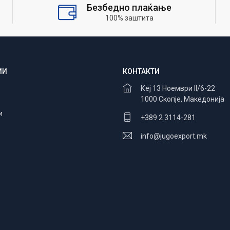
Безбедно плаќање
100% заштита
ИИ
КОНТАКТИ
Кеј 13 Ноември II/6-22
1000 Скопје, Македонија
и
+389 2 3114-281
info@jugoexport.mk