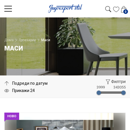
0
Дома
Трпезарии
Маси
МАСИ
Филтри
3999
343055
НОВО