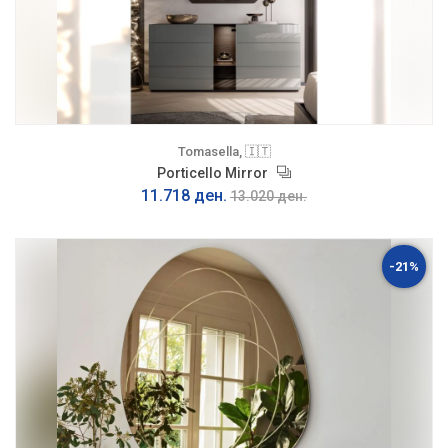
Tomasella, 🇮🇹
Porticello Mirror
11.718 ден.
13.020 ден.
-21%