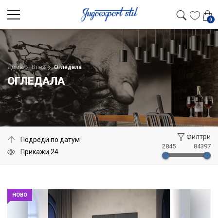
0
Дома
Влез
Огледала
ОГЛЕДАЛА
Филтри
2845
84397
НОВО