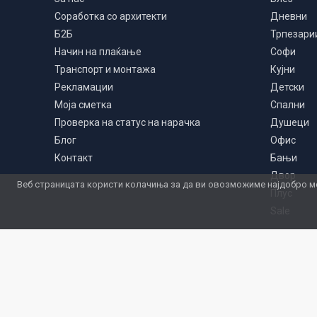
Соработка со архитекти
Дневни
Б2Б
Трпезари
Начин на плаќање
Софи
Транспорт и монтажа
Кујни
Рекламации
Детски
Моја сметка
Спални
Проверка на статус на нарачка
Душеци
Блог
Офис
Контакт
Бањи
Двор
Веб страницата користи колачиња за да ви овозможиме најдобро мо
Плус
Sale