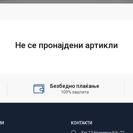
Не се пронајдени артикли
Безбедно плаќање
100% заштита
ИИ
КОНТАКТИ
Кеј 13 Ноември II/6-22