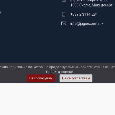
1000 Скопје, Македонија
и
+389 2 3114-281
info@jugoexport.mk
жно корисничко искуство. Со продолжување на користењето на нашата 
Прочитај повеќе
Се согласувам
Не се согласувам
Услови за користење
Политика на приватност и кола