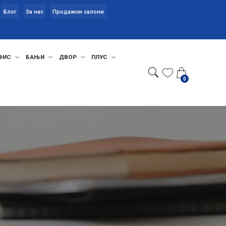
Блог
За нас
Продажни салони
ФИС
БАЊИ
ДВОР
ПЛУС
0