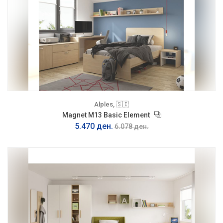
Alples, 🇸🇮
Magnet M13 Basic Element
5.470 ден.
6.078 ден.