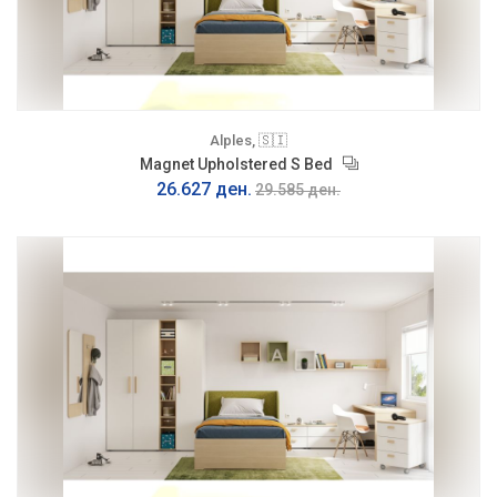
Alples, 🇸🇮
Magnet Upholstered S Bed
26.627 ден.
29.585 ден.