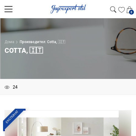
0
Дома
Производител: Cotta, 🇮🇹
COTTA, 🇮🇹
ЕКСПОНАТ