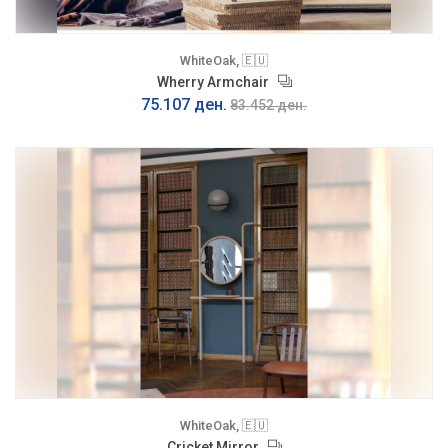
WhiteOak, 🇪🇺
Wherry Armchair
75.107 ден.
83.452 ден.
WhiteOak, 🇪🇺
Cricket Mirror