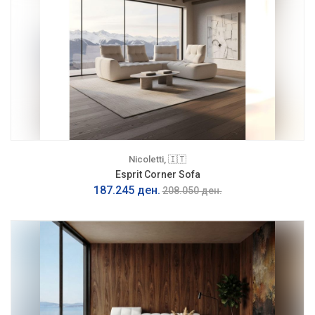
Nicoletti, 🇮🇹
Esprit Corner Sofa
187.245 ден.
208.050 ден.