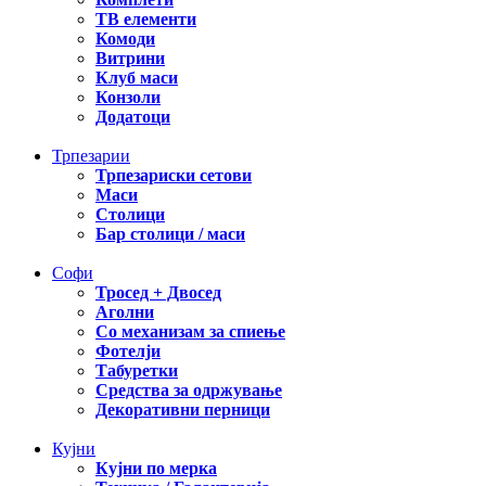
ТВ елементи
Комоди
Витрини
Клуб маси
Конзоли
Додатоци
Трпезарии
Трпезариски сетови
Маси
Столици
Бар столици / маси
Софи
Тросед + Двосед
Аголни
Со механизам за спиење
Фотелји
Табуретки
Средства за одржување
Декоративни перници
Кујни
Кујни по мерка