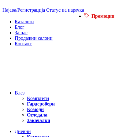
Најава/Регистрација
Статус на нарачка
Промоции
Каталози
Блог
За нас
Продажни салони
Контакт
Влез
Комплети
Гардеробери
Комоди
Огледала
Закачалки
Дневни
Комплети