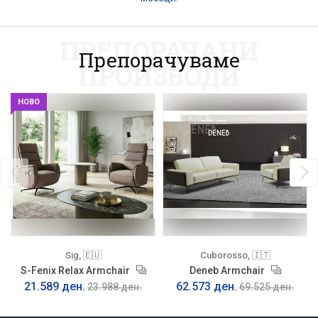
ПРЕПОРАЧАНИ
Препорачуваме
ПРОИЗВОДИ
НОВО
Sig, 🇪🇺
Cuborosso, 🇮🇹
S-Fenix Relax Armchair
Deneb Armchair
21.589 ден.
62.573 ден.
23.988 ден.
69.525 ден.