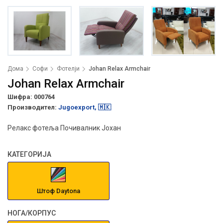
Дома
Софи
Фотелји
Johan Relax Armchair
Johan Relax Armchair
Шифра: 000764
Производител:
Jugoexport, 🇲🇰
Релакс фотеља Почивалник Јохан
КАТЕГОРИЈА
Штоф Daytona
НОГА/КОРПУС