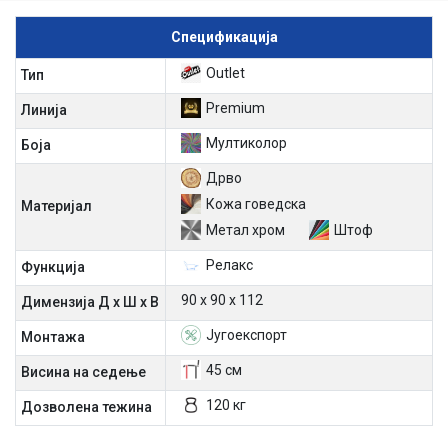
Спецификација
Outlet
Тип
Premium
Линија
Мултиколор
Боја
Дрво
Кожа говедска
Материјал
Метал хром
Штоф
Релакс
Функција
90 х 90 х 112
Димензија Д х Ш х В
Југоекспорт
Mонтажа
45 см
Висина на седење
120 кг
Дозволена тежина