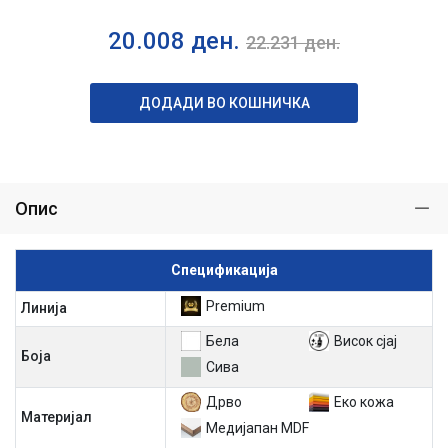
20.008
ден.
22.231
ден.
ДОДАДИ ВО КОШНИЧКА
Опис
Спецификација
Premium
Линија
Бела
Висок сјај
Боја
Сива
Дрво
Еко кожа
Материјал
Медијапан MDF