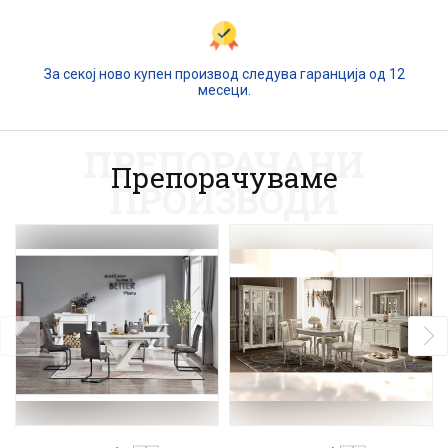
За секој ново купен производ следува гаранција од 12
месеци.
ПРЕПОРАЧАНИ
Препорачуваме
ПРОИЗВОДИ