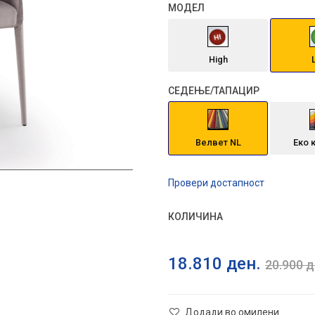
МОДЕЛ
High
СЕДЕЊЕ/ТАПАЦИР
Велвет NL
Еко 
Провери достапност
КОЛИЧИНА
18.810
ден.
20.900
д
Додади во омилени