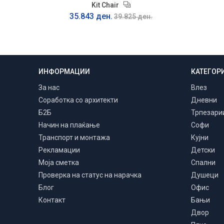
Kit Chair
35.843 ден.
39.825 ден.
ИНФОРМАЦИИ
КАТЕГОР
Транспорт и монтажа
Низ цела Македонија
За нас
Влез
Соработка со архитекти
Дневни
Б2Б
Трпезари
Начин на плаќање
Софи
Транспорт и монтажа
Кујни
Рекламации
Детски
Моја сметка
Спални
Проверка на статус на нарачка
Душеци
Блог
Офис
Контакт
Бањи
Двор