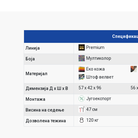
Спецификац
Premium
Линија
Мултиколор
Боја
Еко кожа
Материјал
Штоф велвет
57 х 42 х 96
56 
Димензија Д х Ш х В
Југоекспорт
Mонтажа
47 см
Висина на седење
120 кг
Дозволена тежина