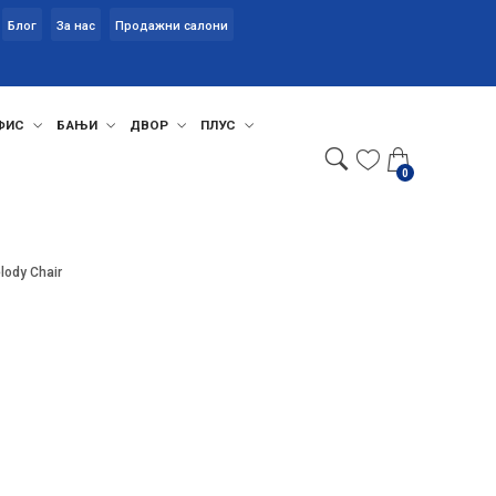
Блог
За нас
Продажни салони
ФИС
БАЊИ
ДВОР
ПЛУС
0
lody Chair