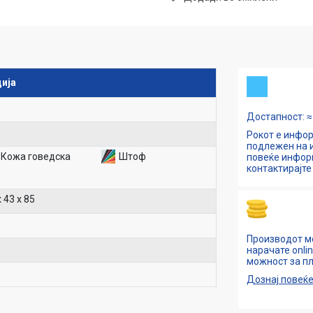
ија
Достапност: ≈ 
Рокот е инфор
подлежен на и
Кожа говедска
Штоф
повеќе инфо
контактирајте 
х 43 х 85
Производот м
нарачате onli
можност за пл
Дознај повеќ