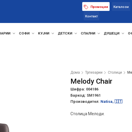
Промоции
Каталози
Контакт
ЗАРИИ
СОФИ
КУЈНИ
ДЕТСКИ
СПАЛНИ
ДУШЕЦИ
О
Дома
Трпезарии
Столици
Me
Melody Chair
Шифра: 004186
Баркод:
SM1961
Производител:
Natisa, 🇮🇹
Столица Мелоди.