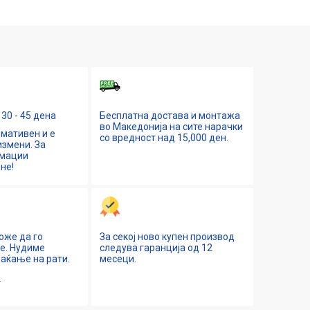
30 - 45 дена
Бесплатна достава и монтажа
во Македонија на сите нарачки
мативен и е
со вредност над 15,000 ден.
змени. За
рмации
не!
оже да го
За секој ново купен производ
ne. Нудиме
следува гаранција од 12
аќање на рати.
месеци.
е