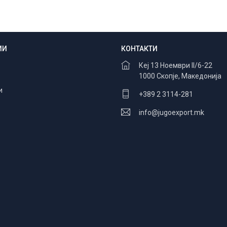
ИИ
КОНТАКТИ
Безбедно плаќање
100% заштита
Кеј 13 Ноември II/6-22
1000 Скопје, Македонија
и
+389 2 3114-281
info@jugoexport.mk