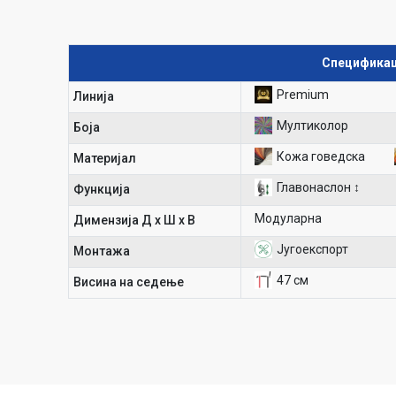
Спецификац
Premium
Линија
Мултиколор
Боја
Кожа говедска
Материјал
Главонаслон ↕
Функција
Модуларна
Димензија Д х Ш х В
Југоекспорт
Mонтажа
47 см
Висина на седење