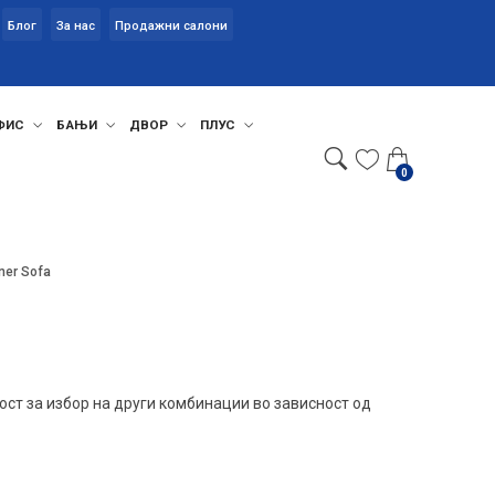
Блог
За нас
Продажни салони
ФИС
БАЊИ
ДВОР
ПЛУС
0
rner Sofa
ст за избор на други комбинации во зависност од