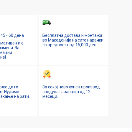
45 - 60 дена
Бесплатна достава и монтажа
во Македонија на сите нарачки
мативен и е
со вредност над 15,000 ден.
змени. За
рмации
не!
оже да го
За секој ново купен производ
ne. Нудиме
следува гаранција од 12
аќање на рати.
месеци.
е