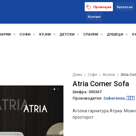
Промоции
Каталози
Контакт
ЗАРИИ
СОФИ
КУЈНИ
ДЕТСКИ
СПАЛНИ
ДУШЕЦИ
О
Дома
Софи
Аголни
Atria Co
Atria Corner Sofa
Шифра: 005347
Производител:
Cuborosso, 🇮🇹
Аголна гарнитура Атриа. Можно
просторот.