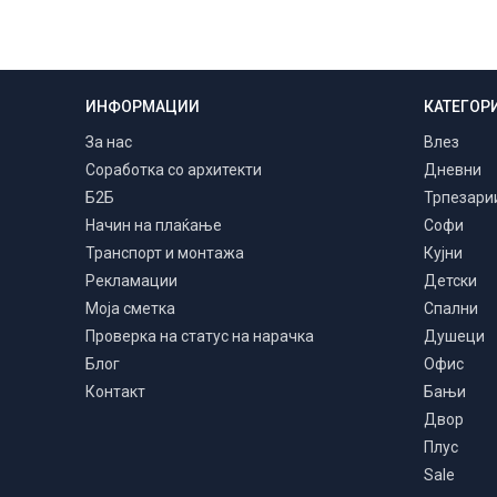
ИНФОРМАЦИИ
КАТЕГОР
Транспорт и монтажа
Низ цела Македонија
За нас
Влез
Соработка со архитекти
Дневни
Б2Б
Трпезари
Начин на плаќање
Софи
Транспорт и монтажа
Кујни
Рекламации
Детски
Моја сметка
Спални
Проверка на статус на нарачка
Душеци
Блог
Офис
Контакт
Бањи
Двор
Плус
Sale