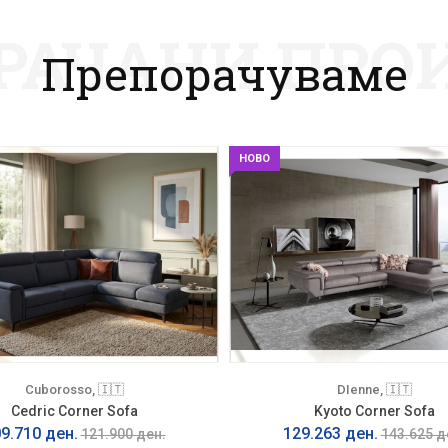
РАЧАНИ ПРО
Препорачуваме
НОВО
Cuborosso, 🇮🇹
DIenne, 🇮🇹
Cedric Corner Sofa
Kyoto Corner Sofa
9.710 ден.
129.263 ден.
121.900 ден.
143.625 д