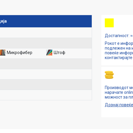
ија
Достапност: ≈ 
Рокот е инфор
подлежен на и
Микрофибер
Штоф
повеќе инфо
контактирајте 
Производот м
нарачате onli
можност за пл
Дознај повеќ