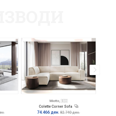
ИЗВОДИ
Miotto, 🇸🇮
Colette Corner Sofa
74.466 ден.
2
ен.
82.740 ден.