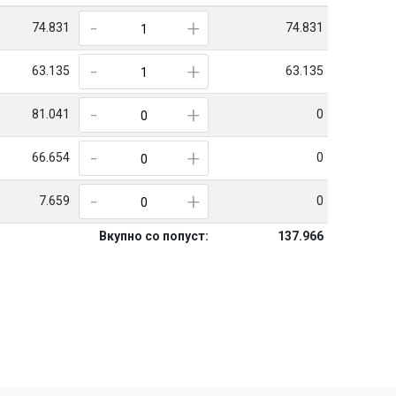
-
+
74.831
74.831
-
+
63.135
63.135
-
+
81.041
0
-
+
66.654
0
-
+
7.659
0
Вкупно со попуст:
137.966