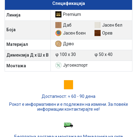
Спецификација
Premium
Линија
Даб
Јасен бел
Боја
Јасен боен
Орев
Дрво
Материјал
φ 100 х 30
φ 50 х 40
Димензија Д х Ш х В
Југоекспорт
Mонтажа
Достапност: ≈ 60 - 90 дена
Рокот е информативен и е подлежен на измени. За повеќе
информации контактирајте не!
Бесплатна достава и монтажа во Македонија на сите