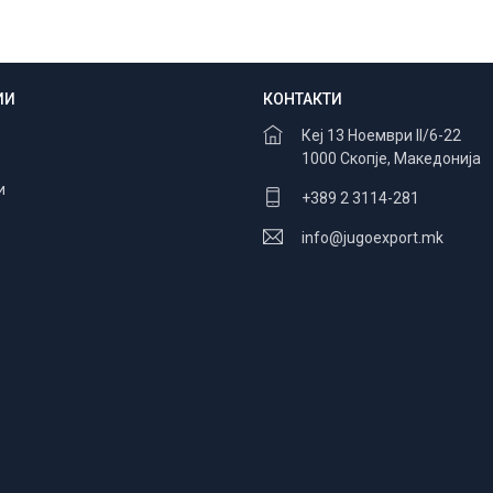
ИИ
КОНТАКТИ
Безбедно плаќање
100% заштита
Кеј 13 Ноември II/6-22
1000 Скопје, Македонија
и
+389 2 3114-281
info@jugoexport.mk