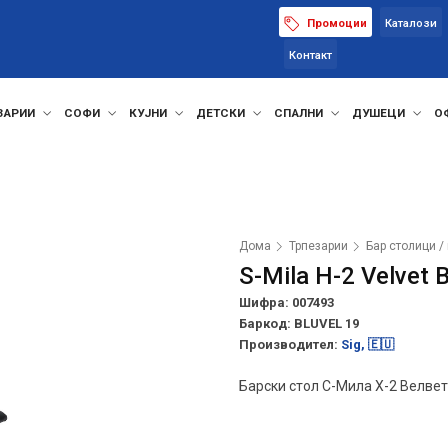
Промоции
Каталози
Контакт
ЗАРИИ
СОФИ
КУЈНИ
ДЕТСКИ
СПАЛНИ
ДУШЕЦИ
О
Дома
Трпезарии
Бар столици /
S-Mila H-2 Velvet B
Шифра: 007493
Баркод:
BLUVEL 19
Производител:
Sig, 🇪🇺
Барски стол С-Мила Х-2 Велвет