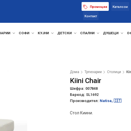
Промоции
Каталози
Контакт
ЗАРИИ
СОФИ
КУЈНИ
ДЕТСКИ
СПАЛНИ
ДУШЕЦИ
О
Дома
Трпезарии
Столици
Kii
Kiini Chair
Шифра: 007848
Баркод:
SL1692
Производител:
Natisa, 🇮🇹
Стол Киини.