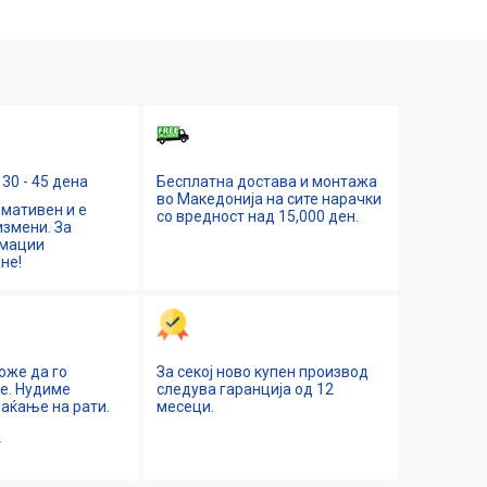
30 - 45 дена
Бесплатна достава и монтажа
во Македонија на сите нарачки
мативен и е
со вредност над 15,000 ден.
змени. За
рмации
не!
оже да го
За секој ново купен производ
ne. Нудиме
следува гаранција од 12
аќање на рати.
месеци.
е