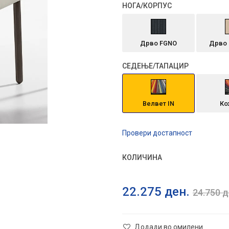
НОГА/КОРПУС
Дрво FGNO
Дрво 
СЕДЕЊЕ/ТАПАЦИР
Велвет IN
Ко
Провери достапност
КОЛИЧИНА
22.275
ден.
24.750
д
Додади во омилени