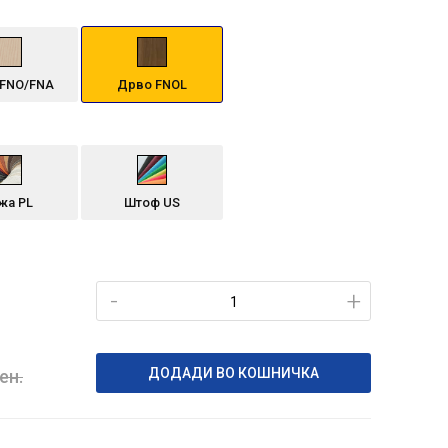
FNO/FNA
Дрво FNOL
жа PL
Штоф US
-
+
ДОДАДИ ВО КОШНИЧКА
ен.