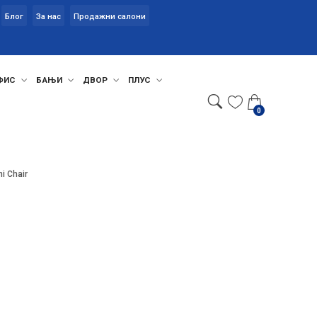
Блог
За нас
Продажни салони
ФИС
БАЊИ
ДВОР
ПЛУС
0
ni Chair