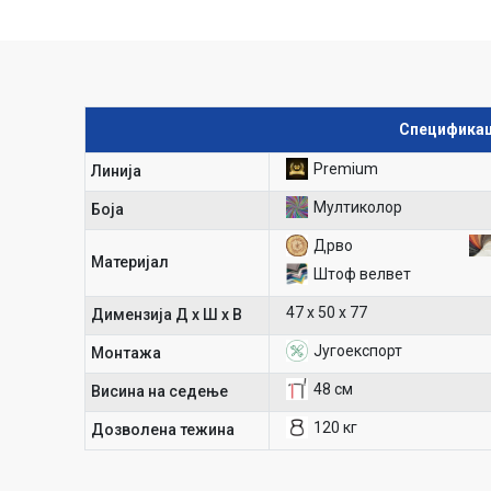
Спецификац
Premium
Линија
Мултиколор
Боја
Дрво
Материјал
Штоф велвет
47 х 50 х 77
Димензија Д х Ш х В
Југоекспорт
Mонтажа
48 см
Висина на седење
120 кг
Дозволена тежина