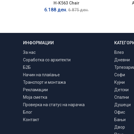
H-K563 Chair
6.188 ден.
6.875 ден.
ИНФОРМАЦИИ
КАТЕГОР
Транспорт и монтажа
Низ цела Македонија
За нас
Влез
Соработка со архитекти
Дневни
Б2Б
Трпезари
Начин на плаќање
Софи
Транспорт и монтажа
Кујни
Рекламации
Детски
Моја сметка
Спални
Проверка на статус на нарачка
Душеци
Блог
Офис
Контакт
Бањи
Двор