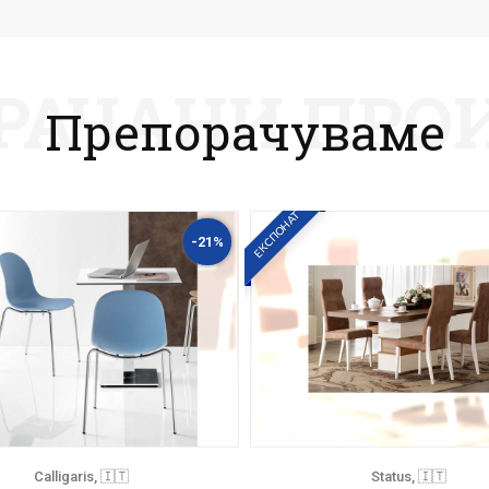
РАЧАНИ ПРО
Препорачуваме
ЕКСПОНАТ
-21%
Calligaris, 🇮🇹
Status, 🇮🇹