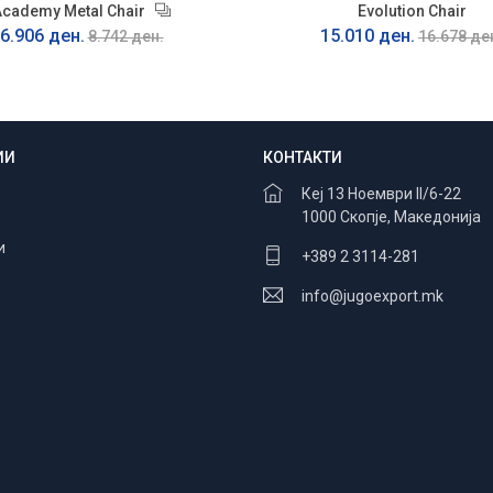
Academy Metal Chair
Evolution Chair
6.906 ден.
15.010 ден.
8.742 ден.
16.678 де
ИИ
КОНТАКТИ
Безбедно плаќање
100% заштита
Кеј 13 Ноември II/6-22
1000 Скопје, Македонија
и
+389 2 3114-281
info@jugoexport.mk