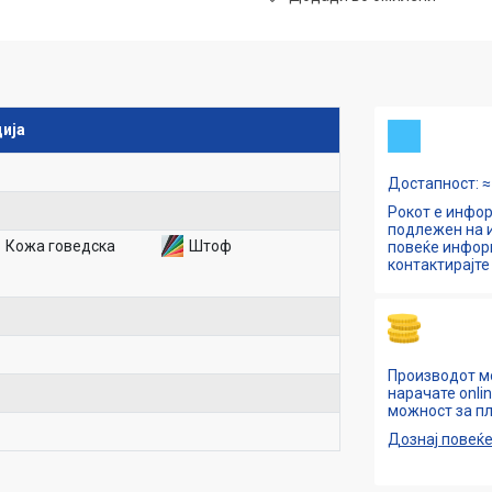
ија
Достапност: ≈ 
Рокот е инфор
подлежен на и
Кожа говедска
Штоф
повеќе инфо
контактирајте 
Производот м
нарачате onli
можност за пл
Дознај повеќ