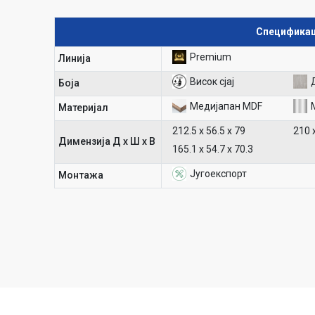
Спецификац
Premium
Линија
Висок сјај
Боја
Медијапан MDF
Материјал
212.5 х 56.5 х 79
210 х
Димензија Д х Ш х В
165.1 х 54.7 х 70.3
Југоекспорт
Mонтажа