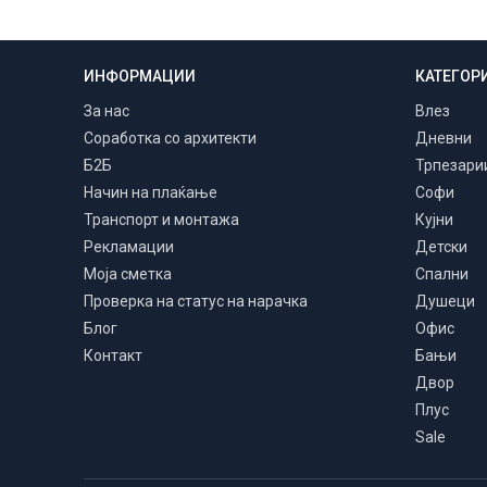
ИНФОРМАЦИИ
КАТЕГОР
Транспорт и монтажа
Низ цела Македонија
За нас
Влез
Соработка со архитекти
Дневни
Б2Б
Трпезари
Начин на плаќање
Софи
Транспорт и монтажа
Кујни
Рекламации
Детски
Моја сметка
Спални
Проверка на статус на нарачка
Душеци
Блог
Офис
Контакт
Бањи
Двор
Плус
Sale