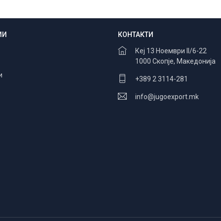
ИИ
КОНТАКТИ
Безбедно плаќање
100% заштита
Кеј 13 Ноември II/6-22
1000 Скопје, Македонија
и
+389 2 3114-281
info@jugoexport.mk