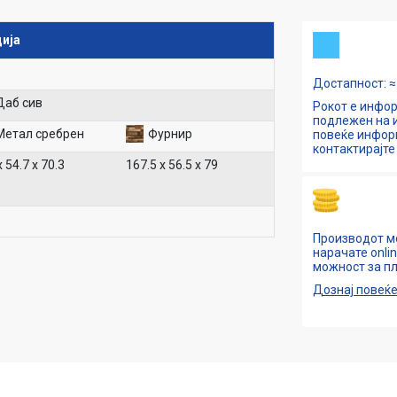
ија
Достапност: ≈ 
Даб сив
Рокот е инфор
подлежен на и
Метал сребрен
Фурнир
повеќе инфо
контактирајте 
 54.7 х 70.3
167.5 х 56.5 х 79
Производот м
нарачате onli
можност за пл
Дознај повеќ