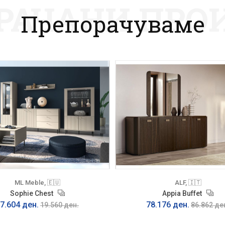
РАЧАНИ ПРО
Препорачуваме
ML Meble, 🇪🇺
ALF, 🇮🇹
Sophie Chest
Appia Buffet
7.604 ден.
78.176 ден.
19.560 ден.
86.862 де