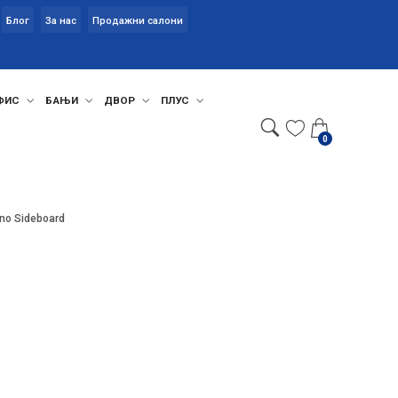
Блог
За нас
Продажни салони
ФИС
БАЊИ
ДВОР
ПЛУС
0
no Sideboard