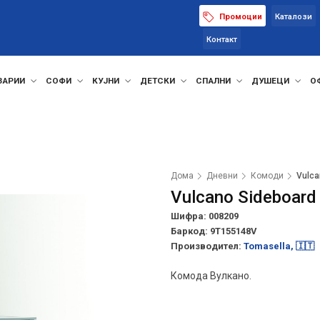
Промоции
Каталози
Контакт
ЗАРИИ
СОФИ
КУЈНИ
ДЕТСКИ
СПАЛНИ
ДУШЕЦИ
О
Дома
Дневни
Комоди
Vulca
Vulcano Sideboard
Шифра: 008209
Баркод:
9T155148V
Производител:
Tomasella, 🇮🇹
Комода Вулкано.