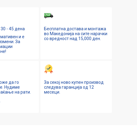
30 - 45 дена
Бесплатна достава и монтажа
во Македонија на сите нарачки
мативен и е
со вредност над 15,000 ден.
змени. За
рмации
не!
оже да го
За секој ново купен производ
ne. Нудиме
следува гаранција од 12
аќање на рати.
месеци.
е