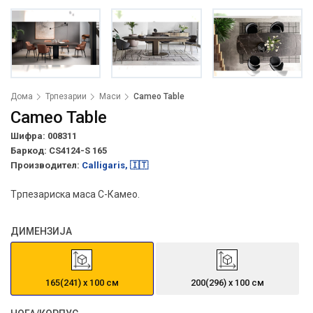
Дома
Трпезарии
Маси
Cameo Table
Cameo Table
Шифра: 008311
Баркод:
CS4124-S 165
Производител:
Calligaris, 🇮🇹
Tрпезариска маса С-Камео.
ДИМЕНЗИЈА
165(241) х 100 см
200(296) х 100 см