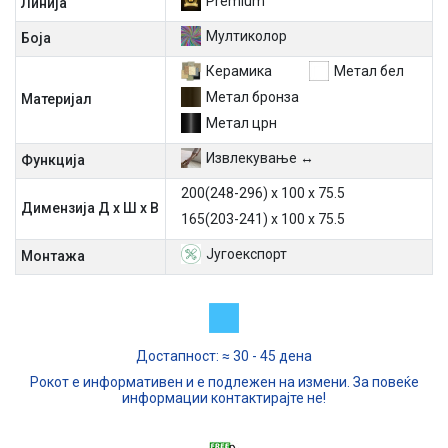
Premium
Линија
Мултиколор
Боја
Керамика
Метал бел
Метал бронза
Материјал
Метал црн
Извлекување ↔
Функција
200(248-296) х 100 х 75.5
Димензија Д х Ш х В
165(203-241) х 100 х 75.5
Југоекспорт
Mонтажа
Достапност: ≈ 30 - 45 дена
Рокот е информативен и е подлежен на измени. За повеќе
информации контактирајте не!