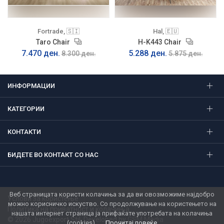
Fortrade, 🇸🇮
Hal, 🇪🇺
Taro Chair
H-K443 Chair
7.470 ден.
5.288 ден.
8.300 ден.
5.875 ден.
ИНФОРМАЦИИ
КАТЕГОРИИ
КОНТАКТИ
БИДЕТЕ ВО КОНТАКТ СО НАС
Веб страницата користи колачиња за да ви овозможиме најдобро
Услови за користење
можно корисничко искуство. Со продолжување на користењето на
Политика на приватност и колачиња
нашата интернет страница ја прифаќате употребата на колачиња
© 2026 Jugoexport Stil. Developed by
GSM Media
(cookies).
Прочитај повеќе