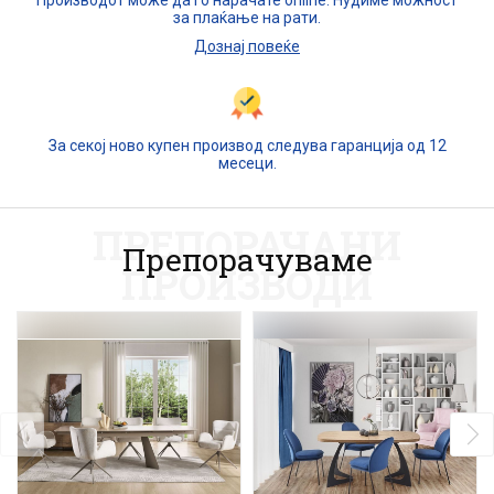
Производот може да го нарачате online. Нудиме можност
за плаќање на рати.
Дознај повеќе
За секој ново купен производ следува гаранција од 12
месеци.
ПРЕПОРАЧАНИ
Препорачуваме
ПРОИЗВОДИ