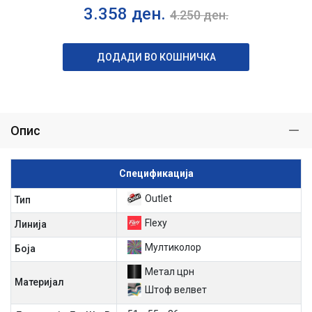
3.358
ден.
4.250
ден.
ДОДАДИ ВО КОШНИЧКА
Опис
Спецификација
Outlet
Тип
Flexy
Линија
Мултиколор
Боја
Метал црн
Материјал
Штоф велвет