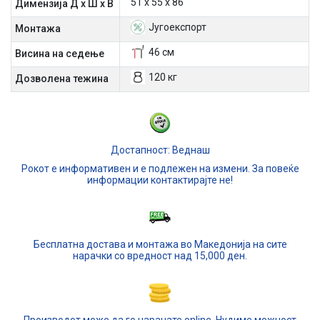
51 х 55 х 86
Димензија Д х Ш х В
Југоекспорт
Mонтажа
46 см
Висина на седење
120 кг
Дозволена тежина
Достапност: Веднаш
Рокот е информативен и е подлежен на измени. За повеќе
информации контактирајте не!
Бесплатна достава и монтажа во Македонија на сите
нарачки со вредност над 15,000 ден.