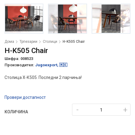
Дома
Трпезарии
Столици
H-K505 Chair
H-K505 Chair
Шифра: 008523
Производител:
Jugoexport, 🇲🇰
Столица Х-К505. Последни 2 парчиња!
Провери достапност
-
+
КОЛИЧИНА