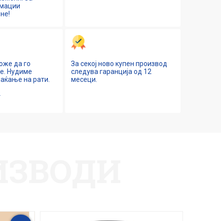
рмации
не!
оже да го
За секој ново купен производ
ne. Нудиме
следува гаранција од 12
аќање на рати.
месеци.
е
ИЗВОДИ