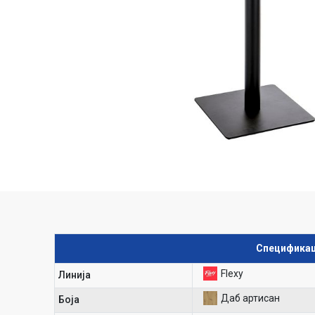
Спецификац
Flexy
Линија
Даб артисан
Боја