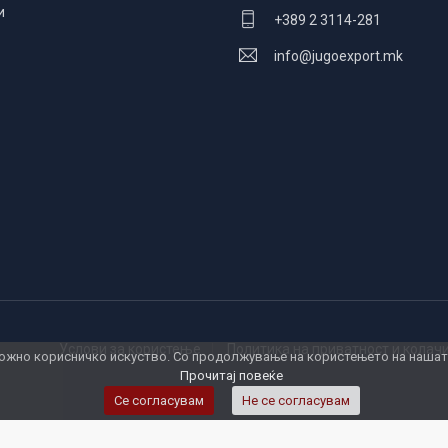
и
+389 2 3114-281
info@jugoexport.mk
Услови за користење
Политика на приватност и кола
жно корисничко искуство. Со продолжување на користењето на нашата 
Прочитај повеќе
Се согласувам
Не се согласувам