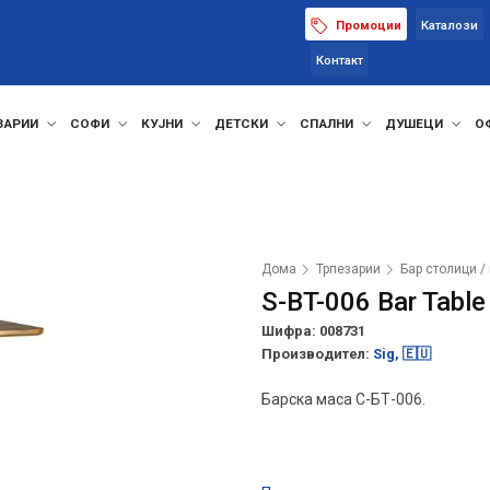
Промоции
Каталози
Контакт
ЗАРИИ
СОФИ
КУЈНИ
ДЕТСКИ
СПАЛНИ
ДУШЕЦИ
О
Дома
Трпезарии
Бар столици /
S-BT-006 Bar Table
Шифра: 008731
Производител:
Sig, 🇪🇺
Барска маса С-БТ-006.