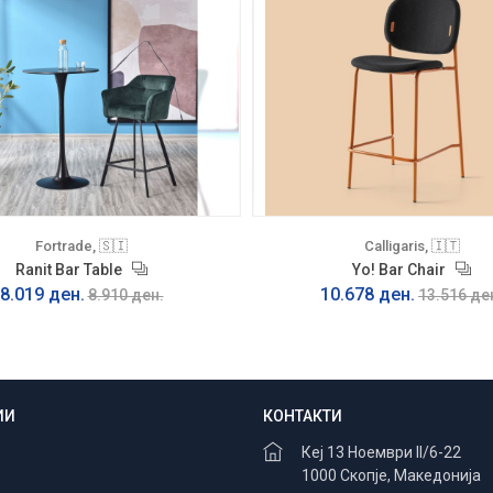
Fortrade, 🇸🇮
Calligaris, 🇮🇹
Ranit Bar Table
Yo! Bar Chair
8.019 ден.
10.678 ден.
8.910 ден.
13.516 де
ИИ
КОНТАКТИ
Безбедно плаќање
100% заштита
Кеј 13 Ноември II/6-22
1000 Скопје, Македонија