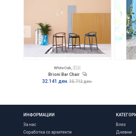
WhiteOak, 🇪🇺
Brioni Bar Chair
32.141 ден.
35.712 ден.
ИНФОРМАЦИИ
КАТЕГОР
Транспорт и монтажа
Низ цела Македонија
За нас
Влез
Соработка со архитекти
Дневни