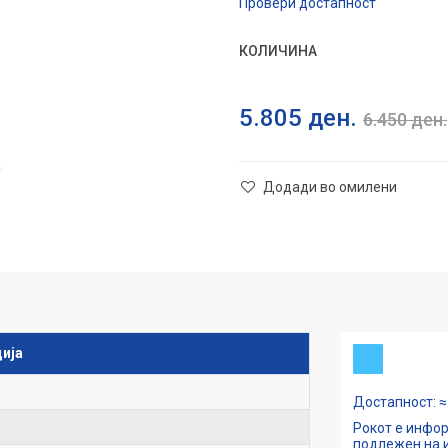
Провери достапност
КОЛИЧИНА
5.805
ден.
6.450
ден.
Додади во омилени
ија
Достапност: ≈ 
Рокот е инфор
подлежен на и