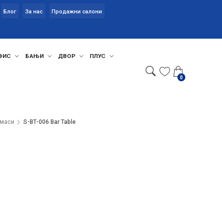
Блог
За нас
Продажни салони
ФИС
БАЊИ
ДВОР
ПЛУС
0
 маси
S-BT-006 Bar Table