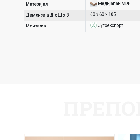
Медијапан MDF
Материјал
60 х 60 х 105
Димензија Д х Ш х В
Југоекспорт
Mонтажа
ПРЕПО