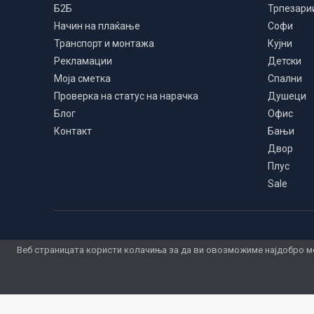
Б2Б
Трпезари
Начин на плаќање
Софи
Транспорт и монтажа
Кујни
Рекламации
Детски
Моја сметка
Спални
Проверка на статус на нарачка
Душеци
Блог
Офис
Контакт
Бањи
Двор
Плус
Sale
Веб страницата користи колачиња за да ви овозможиме најдобро мо