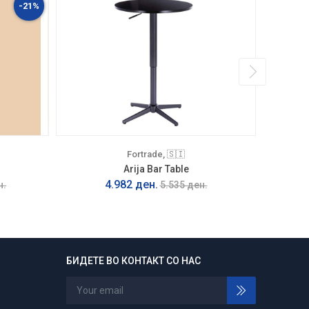
ЕКСПОНАТ
-21%
Fortrade, 🇸🇮
Arija Bar Table
4.982 ден.
н.
5.535 ден.
БИДЕТЕ ВО КОНТАКТ СО НАС
24/7 отворени
Нарачајте во било кое време