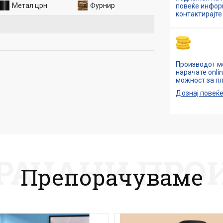
Метал црн
Фурнир
повеќе инфо
контактирајте 
Производот м
нарачате onli
можност за пл
Дознај повеќ
РАЧАНИ ПРО
Препорачуваме