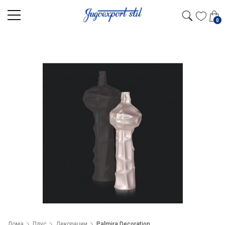
0
Дома
Плус
Декорации
Palmira Decoration