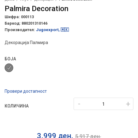
Palmira Decoration
Шифра: 000113
Баркод:
880201310146
Производител:
Jugoexport, 🇲🇰
Декорација Палмира
БОЈА
Провери достапност
-
+
КОЛИЧИНА
3.999
ден.
5.917
ден.