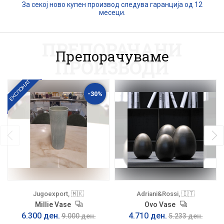
За секој ново купен производ следува гаранција од 12
месеци.
ПРЕПОРАЧАНИ
Препорачуваме
ПРОИЗВОДИ
ЕКСПОНАТ
-30%
Jugoexport, 🇲🇰
Adriani&Rossi, 🇮🇹
Millie Vase
Ovo Vase
6.300 ден.
4.710 ден.
9.000 ден.
5.233 ден.