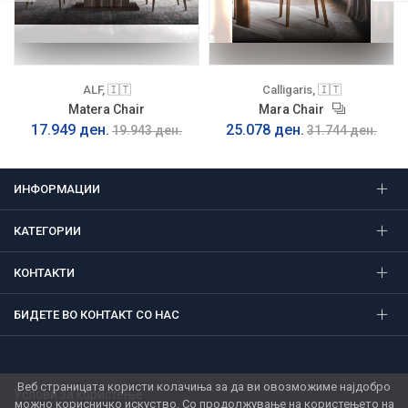
ALF, 🇮🇹
Calligaris, 🇮🇹
Matera Chair
Mara Chair
17.949 ден.
25.078 ден.
19.943 ден.
31.744 ден.
ИНФОРМАЦИИ
КАТЕГОРИИ
КОНТАКТИ
БИДЕТЕ ВО КОНТАКТ СО НАС
Веб страницата користи колачиња за да ви овозможиме најдобро
Услови за користење
можно корисничко искуство. Со продолжување на користењето на