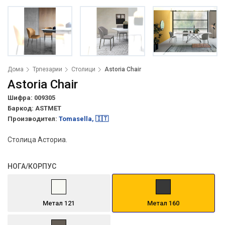
Дома
Трпезарии
Столици
Astoria Chair
Astoria Chair
Шифра: 009305
Баркод:
ASTMET
Производител:
Tomasella, 🇮🇹
Столица Асториа.
НОГА/КОРПУС
Метал 121
Метал 160