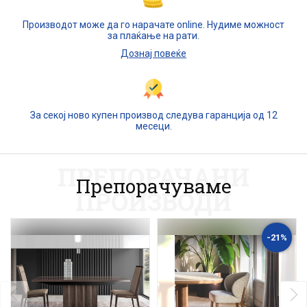
Производот може да го нарачате online. Нудиме можност
за плаќање на рати.
Дознај повеќе
За секој ново купен производ следува гаранција од 12
месеци.
ПРЕПОРАЧАНИ
Препорачуваме
ПРОИЗВОДИ
-21%