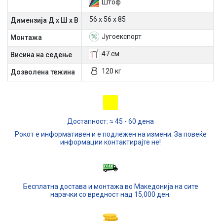
Штоф
56 х 56 х 85
Димензија Д х Ш х В
Југоекспорт
Mонтажа
47 см
Висина на седење
120 кг
Дозволена тежина
Достапност: ≈ 45 - 60 дена
Рокот е информативен и е подлежен на измени. За повеќе
информации контактирајте не!
Бесплатна достава и монтажа во Македонија на сите
нарачки со вредност над 15,000 ден.