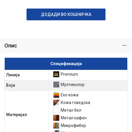
ДОДАДИ ВО КОШНИЧКА
Опис
Спецификација
Premium
Линија
Мултиколор
Боја
Еко кожа
Кожа говедска
Метал бел
Материјал
Метал кафен
Микрофибер