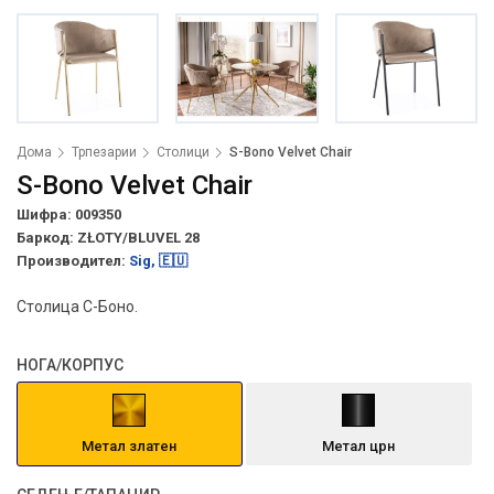
Дома
Трпезарии
Столици
S-Bono Velvet Chair
S-Bono Velvet Chair
Шифра: 009350
Баркод:
ZŁOTY/BLUVEL 28
Производител:
Sig, 🇪🇺
Столица С-Боно.
НОГА/КОРПУС
Метал златен
Метал црн