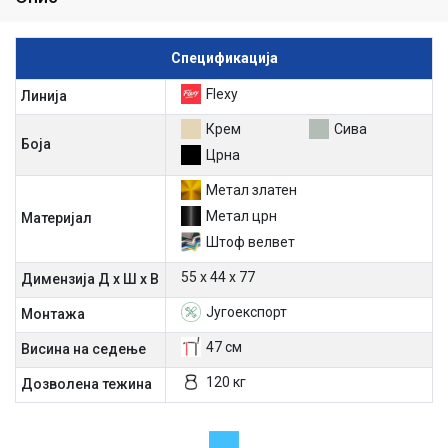
Спецификација
Flexy
Линија
Крем
Сива
Боја
Црна
Метал златен
Метал црн
Материјал
Штоф велвет
55 х 44 х 77
Димензија Д х Ш х В
Југоекспорт
Mонтажа
47 см
Висина на седење
120 кг
Дозволена тежина