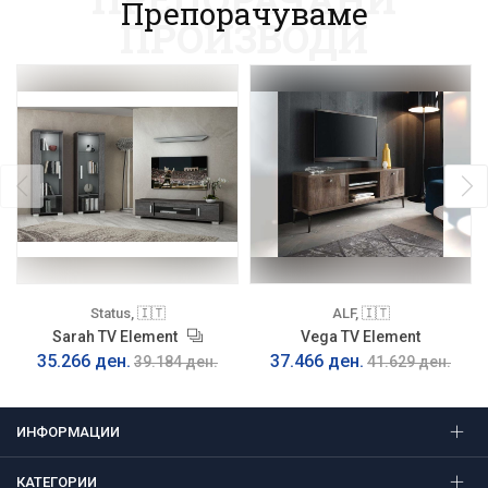
Препорачуваме
ПРОИЗВОДИ
Status, 🇮🇹
ALF, 🇮🇹
Sarah TV Element
Vega TV Element
35.266 ден.
37.466 ден.
39.184 ден.
41.629 ден.
ИНФОРМАЦИИ
КАТЕГОРИИ