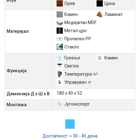
Боја
Орев
Црна
Камен
Ламинат
Медијапан MDF
Метал црн
Материјал
Пропилен PP
Стакло
Греење
Камин
Светло
Функција
Температура +/-
Управувач ᯤ
180 х 40 х 52
Димензија Д х Ш х В
Југоекспорт
Mонтажа
Достапност: ≈ 30 - 45 дена