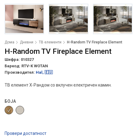
Дома
Дневни
ТВ елементи
H-Random TV Fireplace Element
H-Random TV Fireplace Element
Шифра: 010327
Баркод:
RTV-K WOTAN
Производител:
Hal, 🇪🇺
ТВ елемент Х-Рандом со вклучен електричен камин.
БОЈА
Провери достапност