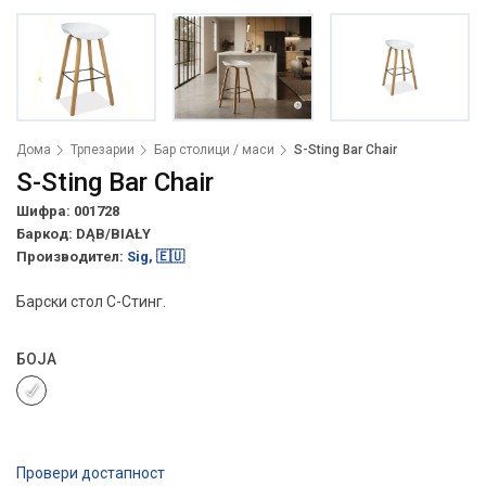
Дома
Трпезарии
Бар столици / маси
S-Sting Bar Chair
S-Sting Bar Chair
Шифра: 001728
Баркод:
DĄB/BIAŁY
Производител:
Sig, 🇪🇺
Барски стол С-Стинг.
БОЈА
Провери достапност