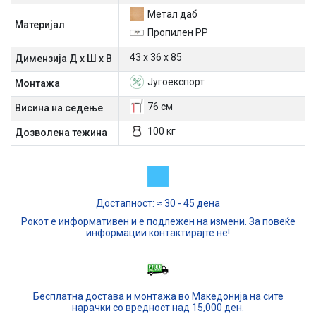
Метал даб
Материјал
Пропилен PP
43 х 36 х 85
Димензија Д х Ш х В
Југоекспорт
Mонтажа
76 см
Висина на седење
100 кг
Дозволена тежина
Достапност: ≈ 30 - 45 дена
Рокот е информативен и е подлежен на измени. За повеќе
информации контактирајте не!
Бесплатна достава и монтажа во Македонија на сите
нарачки со вредност над 15,000 ден.