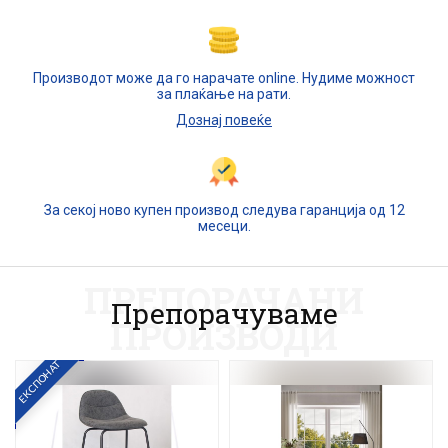
Производот може да го нарачате online. Нудиме можност
за плаќање на рати.
Дознај повеќе
За секој ново купен производ следува гаранција од 12
месеци.
ПРЕПОРАЧАНИ
Препорачуваме
ПРОИЗВОДИ
ЕКСПОНАТ