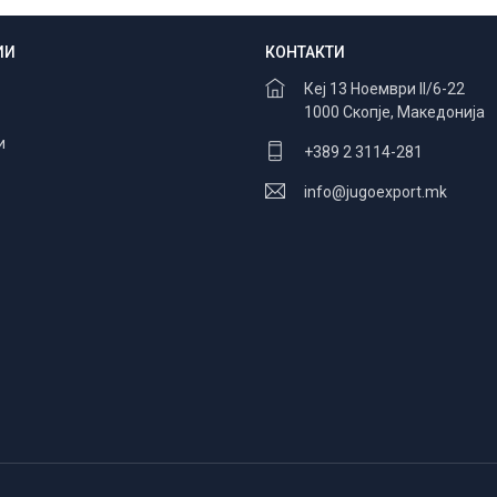
ИИ
КОНТАКТИ
Безбедно плаќање
100% заштита
Кеј 13 Ноември II/6-22
1000 Скопје, Македонија
и
+389 2 3114-281
info@jugoexport.mk