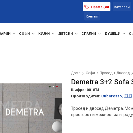
Промоции
Каталози
Контакт
ЗАРИИ
СОФИ
КУЈНИ
ДЕТСКИ
СПАЛНИ
ДУШЕЦИ
О
Дома
Софи
Тросед + Двосед
Demetra 3+2 Sofa 
Шифра: 001874
Производител:
Cuborosso, 🇮🇹
Тросед и двосед Деметра. Мож
просторот и можност за вград