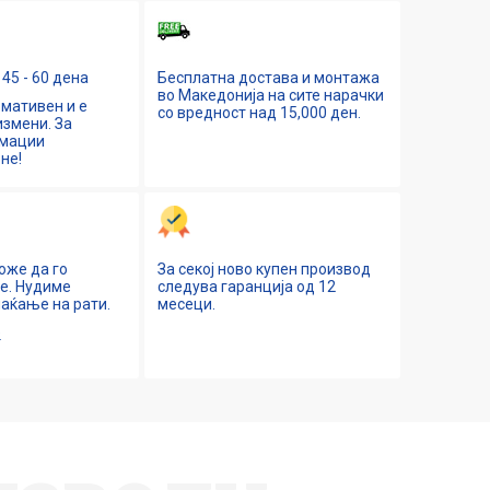
45 - 60 дена
Бесплатна достава и монтажа
во Македонија на сите нарачки
мативен и е
со вредност над 15,000 ден.
змени. За
рмации
не!
оже да го
За секој ново купен производ
ne. Нудиме
следува гаранција од 12
аќање на рати.
месеци.
е