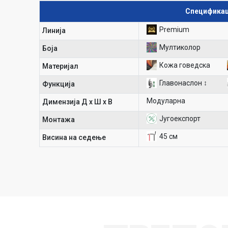
Спецификац
Premium
Линија
Мултиколор
Боја
Кожа говедска
Материјал
Главонаслон ↕
Функција
Модуларна
Димензија Д х Ш х В
Југоекспорт
Mонтажа
45 см
Висина на седење