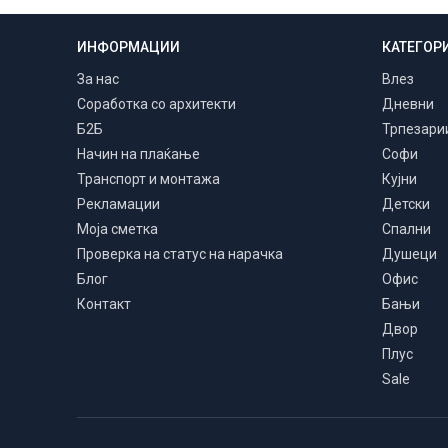
ИНФОРМАЦИИ
КАТЕГОР
Транспорт и монтажа
Низ цела Македонија
За нас
Влез
Соработка со архитекти
Дневни
Б2Б
Трпезари
Начин на плаќање
Софи
Транспорт и монтажа
Кујни
Рекламации
Детски
Моја сметка
Спални
Проверка на статус на нарачка
Душеци
Блог
Офис
Контакт
Бањи
Двор
Плус
Sale