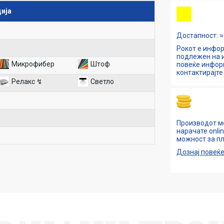
ија
Достапност: ≈ 
Рокот е инфор
подлежен на и
Микрофибер
Штоф
повеќе инфо
контактирајте 
Релакс ↯
Светло
Производот м
нарачате onli
можност за пл
Дознај повеќ