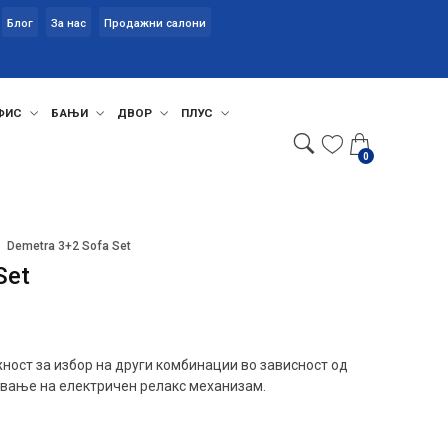
Блог
За нас
Продажни салони
ФИС
БАЊИ
ДВОР
ПЛУС
0
Demetra 3+2 Sofa Set
Set
ност за избор на други комбинации во зависност од
ување на електричен релакс механизам.