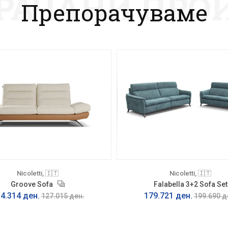
РАЧАНИ ПРО
Препорачуваме
Nicoletti, 🇮🇹
Nicoletti, 🇮🇹
Groove Sofa
Falabella 3+2 Sofa Set
4.314 ден.
179.721 ден.
127.015 ден.
199.690 д