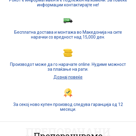
Рокот е информативен и е подлежен на измени. За повеќе
информации контактирајте не!
Бесплатна достава и монтажа во Македонија на сите
нарачки со вредност над 15,000 ден.
Производот може да го нарачате online. Нудиме можност
за плаќање на рати.
Дознај повеќе
За секој ново купен производ следува гаранција од 12
месеци.
ПРЕПОРАЧАНИ
Препорачуваме