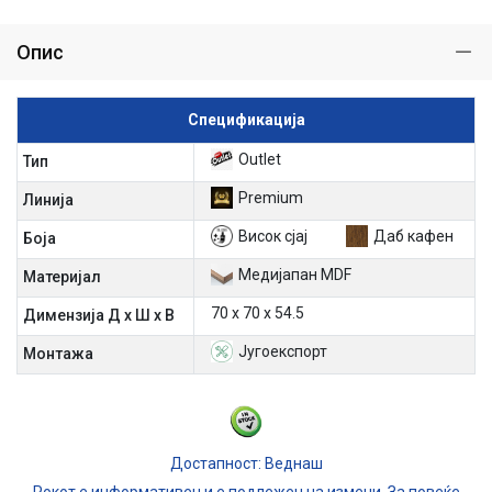
Опис
Спецификација
Outlet
Тип
Premium
Линија
Висок сјај
Даб кафен
Боја
Медијапан MDF
Материјал
70 х 70 х 54.5
Димензија Д х Ш х В
Југоекспорт
Mонтажа
Достапност: Веднаш