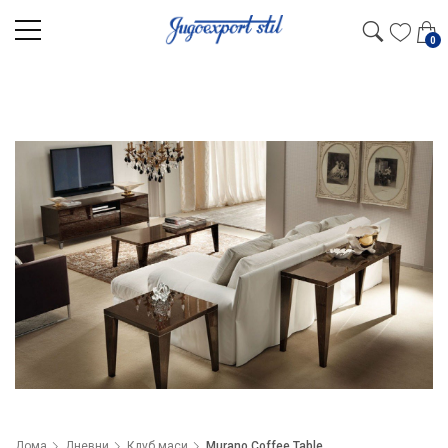
0
Дома
Дневни
Клуб маси
Murano Coffee Table