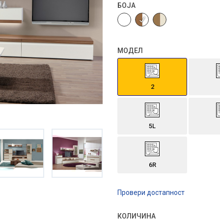
БОЈА
МОДЕЛ
2
5L
6R
Провери достапност
КОЛИЧИНА