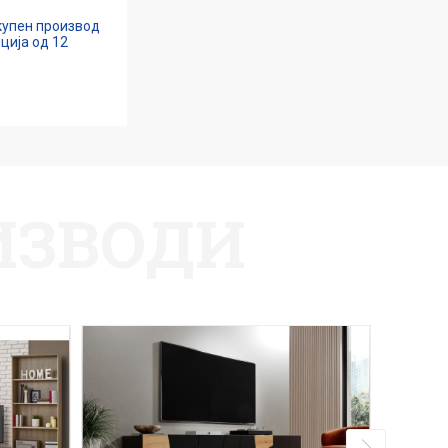
 купен производ
ција од 12
ИЗВОДИ