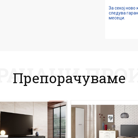
За секој ново
следува гаран
месеци.
РАЧАНИ ПРО
Препорачуваме