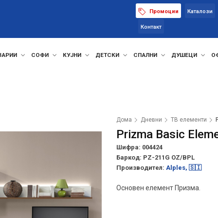
Промоции
Каталози
Контакт
ЗАРИИ
СОФИ
КУЈНИ
ДЕТСКИ
СПАЛНИ
ДУШЕЦИ
О
Дома
Дневни
ТВ елементи
Prizma Basic Elem
Шифра: 004424
Баркод:
PZ-211G OZ/BPL
Производител:
Alples, 🇸🇮
Основен елемент Призма.