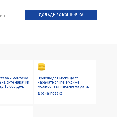
ДОДАДИ ВО КОШНИЧКА
ен.
става и монтажа
Производот може да го
 на сите нарачки
нарачате online. Нудиме
ад 15,000 ден.
можност за плаќање на рати.
Дознај повеќе