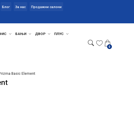
Блог
За нас
Продажни салони
ФИС
БАЊИ
ДВОР
ПЛУС
0
Prizma Basic Element
ent