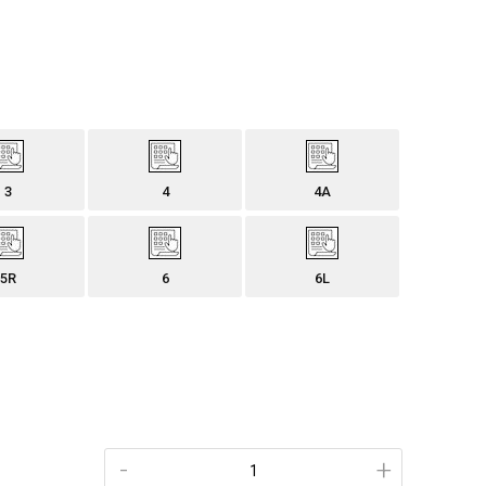
3
4
4A
5R
6
6L
-
+