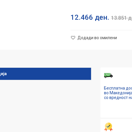
12.466
ден.
13.851
д
Додади во омилени
ија
Бесплатна до
во Македонија
со вредност н