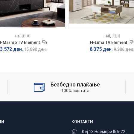
Hal, 🇪🇺
Hal, 🇪🇺
H-Marmo TV Element
H-Lima TV Element
3.572 ден.
8.375 ден.
15.080 ден.
9.306 ден
Безбедно плаќање
100% заштита
ИИ
КОНТАКТИ
Кеј 13 Ноември II/6-22