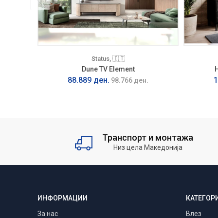
Status, 🇮🇹
Dune TV Element
88.889 ден.
1
98.766 ден.
Транспорт и монтажа
Низ цела Македонија
ИНФОРМАЦИИ
КАТЕГОР
За нас
Влез