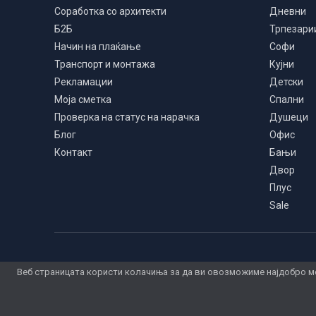
Соработка со архитекти
Дневни
Б2Б
Трпезари
Начин на плаќање
Софи
Транспорт и монтажа
Кујни
Рекламации
Детски
Моја сметка
Спални
Проверка на статус на нарачка
Душеци
Блог
Офис
Контакт
Бањи
Двор
Плус
Sale
Веб страницата користи колачиња за да ви овозможиме најдобро мо