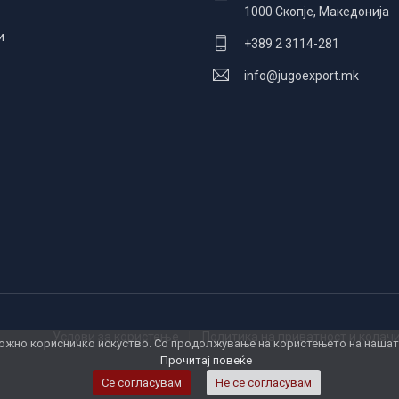
1000 Скопје, Македонија
и
+389 2 3114-281
info@jugoexport.mk
Услови за користење
Политика на приватност и кола
жно корисничко искуство. Со продолжување на користењето на нашата 
Прочитај повеќе
Се согласувам
Не се согласувам