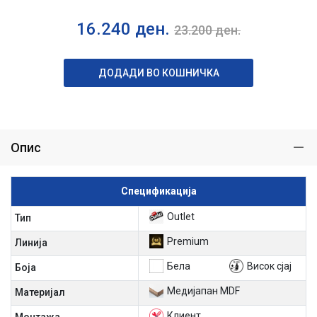
16.240
ден.
23.200
ден.
ДОДАДИ ВО КОШНИЧКА
Опис
Спецификација
Outlet
Тип
Premium
Линија
Бела
Висок сјај
Боја
Медијапан MDF
Материјал
Клиент