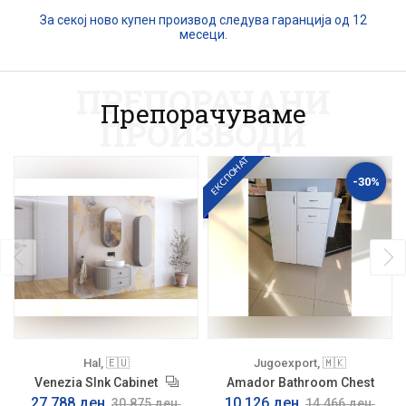
За секој ново купен производ следува гаранција од 12
месеци.
ПРЕПОРАЧАНИ
Препорачуваме
ПРОИЗВОДИ
ЕКСПОНАТ
-30%
Hal, 🇪🇺
Jugoexport, 🇲🇰
Venezia SInk Cabinet
Amador Bathroom Chest
27.788 ден.
10.126 ден.
30.875 ден.
14.466 ден.