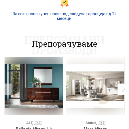
За секој ново купен производ следува гаранција од 12
месеци.
ПРЕПОРАЧАНИ
Препорачуваме
ПРОИЗВОДИ
ALF, 🇮🇹
Status, 🇮🇹