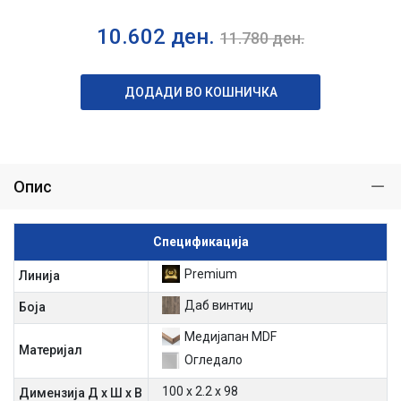
10.602
ден.
11.780
ден.
ДОДАДИ ВО КОШНИЧКА
Опис
Спецификација
Premium
Линија
Даб винтиџ
Боја
Медијапан MDF
Материјал
Огледало
100 х 2.2 х 98
Димензија Д х Ш х В