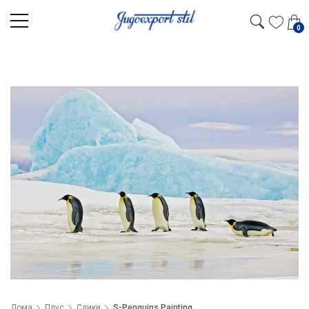
0
Дома
Плус
Слики
S-Penguins Painting