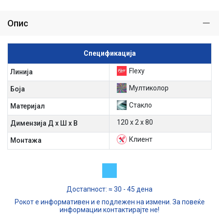
Опис
Спецификација
Flexy
Линија
Мултиколор
Боја
Стакло
Материјал
120 х 2 х 80
Димензија Д х Ш х В
Клиент
Mонтажа
Достапност: ≈ 30 - 45 дена
Рокот е информативен и е подлежен на измени. За повеќе
информации контактирајте не!