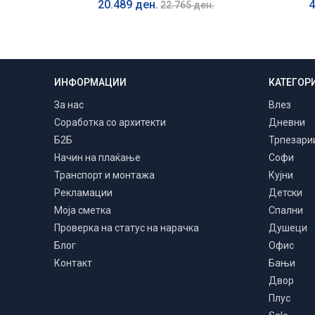
20.489 ден.
4
22.765 ден.
ИНФОРМАЦИИ
КАТЕГОР
Транспорт и монтажа
Низ цела Македонија
За нас
Влез
Соработка со архитекти
Дневни
Б2Б
Трпезари
Начин на плаќање
Софи
Транспорт и монтажа
Кујни
Рекламации
Детски
Моја сметка
Спални
Проверка на статус на нарачка
Душеци
Блог
Офис
Контакт
Бањи
Двор
Плус