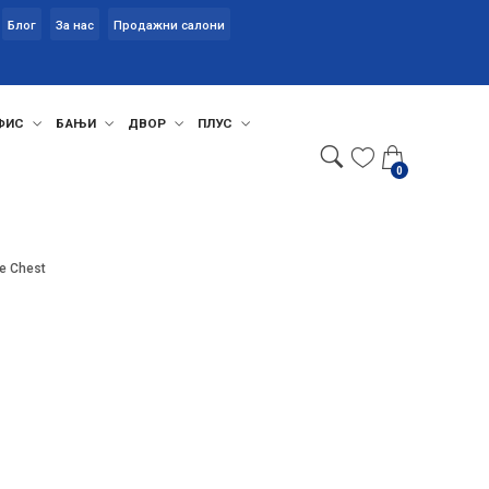
Блог
За нас
Продажни салони
ФИС
БАЊИ
ДВОР
ПЛУС
0
e Chest