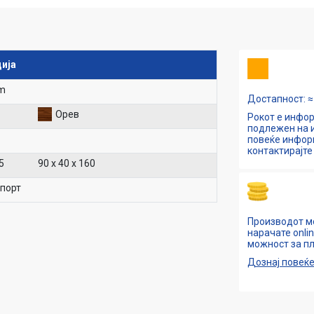
ија
m
Достапност: ≈ 
Орев
Рокот е инфор
подлежен на и
повеќе инфо
контактирајте 
5
90 х 40 х 160
спорт
Производот м
нарачате onli
можност за пл
Дознај повеќ