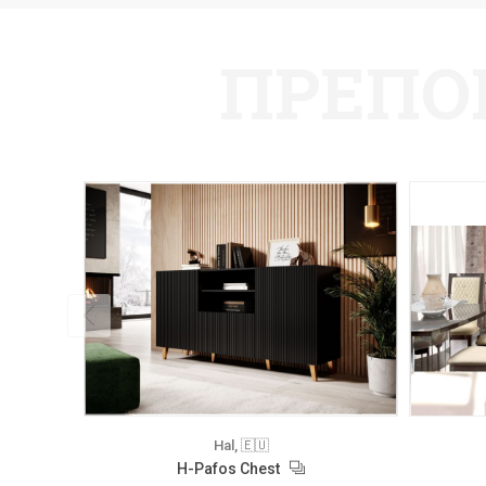
ПРЕПО
Hal, 🇪🇺
H-Pafos Chest