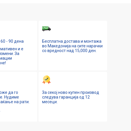
60 - 90 дена
Бесплатна достава и монтажа
во Македонија на сите нарачки
мативен и е
со вредност над 15,000 ден.
змени. За
рмации
не!
оже да го
За секој ново купен производ
ne. Нудиме
следува гаранција од 12
аќање на рати.
месеци.
е