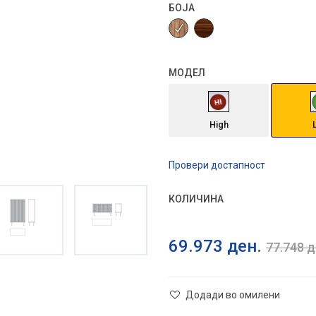
БОЈА
МОДЕЛ
High
Провери достапност
КОЛИЧИНА
69.973
ден.
77.748
д
Додади во омилени