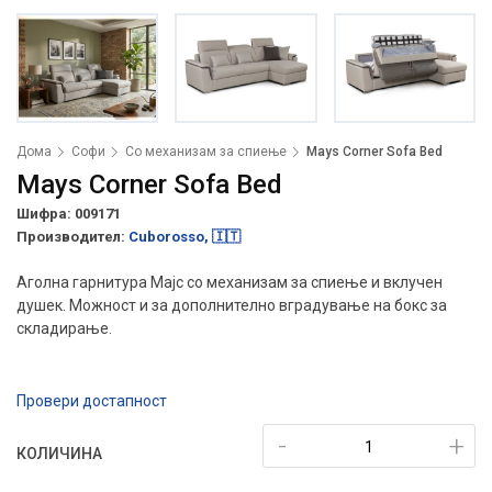
Дома
Софи
Со механизам за спиење
Mays Corner Sofa Bed
Mays Corner Sofa Bed
Шифра: 009171
Производител:
Cuborosso, 🇮🇹
Аголна гарнитура Мајс со механизам за спиење и вклучен
душек. Можност и за дополнително вградување на бокс за
складирање.
Провери достапност
-
+
КОЛИЧИНА