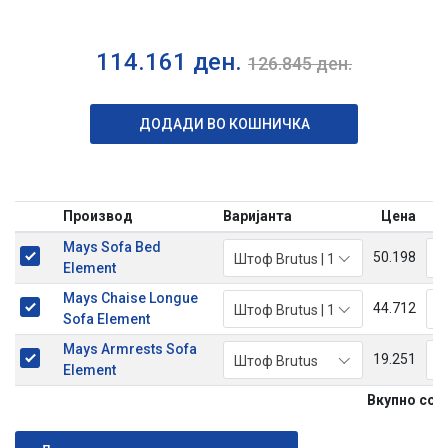
114.161
ден.
126.845
ден.
ДОДАДИ ВО КОШНИЧКА
Производ
Варијанта
Цена
Mays Sofa Bed
-
50.198
Штоф Brutus | 1
Element
Mays Chaise Longue
-
44.712
Штоф Brutus | 1
Sofa Element
Mays Armrests Sofa
-
19.251
Штоф Brutus
Element
Вкупно со п