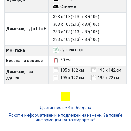
Спиење
323 х 103(213) х 87(106)
303 х 103(213) х 87(106)
Димензија Д х Ш х В
283 х 103(213) х 87(106)
233 х 103(213) х 87(106)
Југоекспорт
Mонтажа
50 см
Висина на седење
195 х 162 см
195 х 142 см
Димензија за
душек
195 х 122 см
195 х 72 см
Достапност: ≈ 45 - 60 дена
Рокот е информативен и е подлежен на измени. За повеќе
информации контактирајте не!