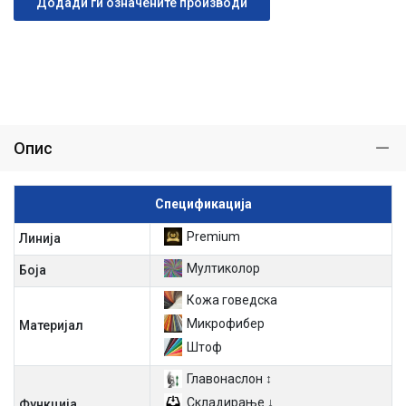
Додади ги означените производи
Опис
Спецификација
Premium
Линија
Мултиколор
Боја
Кожа говедска
Микрофибер
Материјал
Штоф
Главонаслон ↕
Складирање ↓
Функција