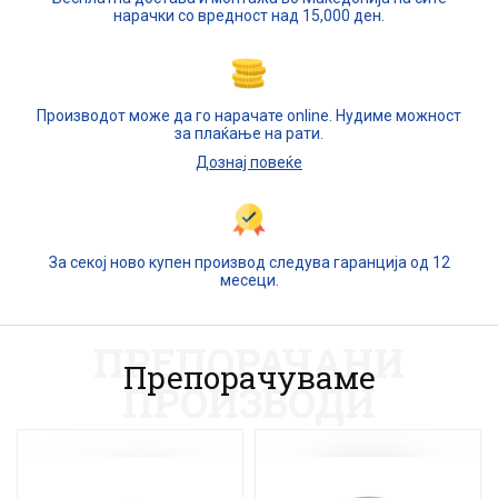
нарачки со вредност над 15,000 ден.
Производот може да го нарачате online. Нудиме можност
за плаќање на рати.
Дознај повеќе
За секој ново купен производ следува гаранција од 12
месеци.
ПРЕПОРАЧАНИ
Препорачуваме
ПРОИЗВОДИ