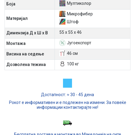
Мултиколор
Боја
Микрофибер
Материјал
Штоф
55 х 55 х 46
Димензија Д х Ш х В
Југоекспорт
Mонтажа
46 см
Висина на седење
100 кг
Дозволена тежина
Достапност: ≈ 30 - 45 дена
Рокот е информативен и е подлежен на измени. За повеќе
информации контактирајте не!
Бесплатна достава и монтажа во Македонија на сите