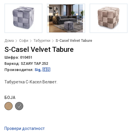
Дома
Софи
Табуретки
S-Casel Velvet Tabure
S-Casel Velvet Tabure
Шифра: 010451
Баркод:
SZARY TAP.252
Производител:
Sig, 🇪🇺
Табуретка С-Касел Велвет.
БОЈА
Провери достапност