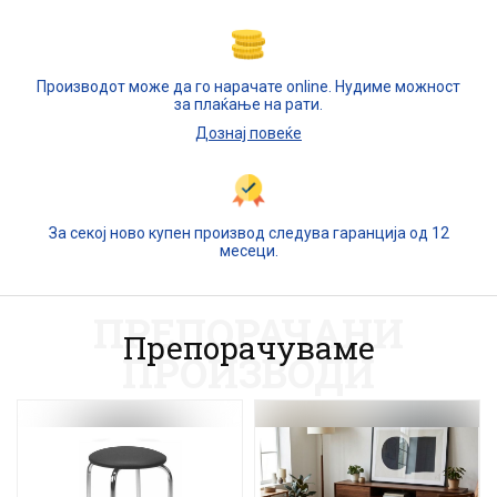
Производот може да го нарачате online. Нудиме можност
за плаќање на рати.
Дознај повеќе
За секој ново купен производ следува гаранција од 12
месеци.
ПРЕПОРАЧАНИ
Препорачуваме
ПРОИЗВОДИ