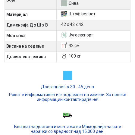
Боја
Сива
Штоф велвет
Материјал
42 х 42 х 42
Димензија Д х Ш х В
Југоекспорт
Mонтажа
42 см
Висина на седење
100 кг
Дозволена тежина
Достапност: ≈ 30 - 45 дена
Рокот е информативен и е подлежен на измени. За повеќе
информации контактирајте не!
Бесплатна достава и монтажа во Македонија на сите
нарачки со вредност над 15,000 ден.