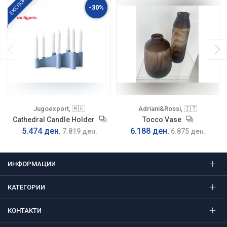
ЕКСПОНАТ
-30%
Jugoexport, 🇲🇰
Adriani&Rossi, 🇮🇹
Cathedral Candle Holder
Tocco Vase
5.474 ден.
6.188 ден.
7.819 ден.
6.875 ден.
ИНФОРМАЦИИ
КАТЕГОРИИ
КОНТАКТИ