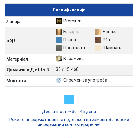
Спецификација
Premium
Линија
Бакарна
Бронза
Плава
Рѓа
Боја
Црна злато
Шампањ
Керамика
Материјал
35 х 15 х 60
Димензија Д х Ш х В
Спремен за употреба
Mонтажа
Достапност: ≈ 30 - 45 дена
Рокот е информативен и е подлежен на измени. За повеќе
информации контактирајте не!