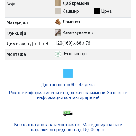
Даб кремона
Боја
Кашмир
Црна
Ламинат
Материјал
Извлекување ↔
Функција
120(160) х 68 х 76
Димензија Д х Ш х В
Југоекспорт
Mонтажа
Достапност: ≈ 30 - 45 дена
Рокот е информативен и е подлежен на измени. За повеќе
информации контактирајте не!
Бесплатна достава и монтажа во Македонија на сите
нарачки со вредност над 15,000 ден.