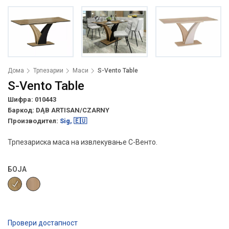
Дома
Трпезарии
Маси
S-Vento Table
S-Vento Table
Шифра: 010443
Баркод:
DĄB ARTISAN/CZARNY
Производител:
Sig, 🇪🇺
Трпезариска маса на извлекување С-Венто.
БОЈА
Провери достапност