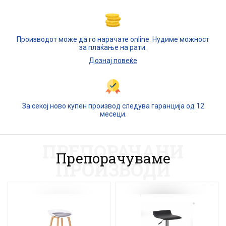
Производот може да го нарачате online. Нудиме можност
за плаќање на рати.
Дознај повеќе
За секој ново купен производ следува гаранција од 12
месеци.
ПРЕПОРАЧАНИ
Препорачуваме
ПРОИЗВОДИ