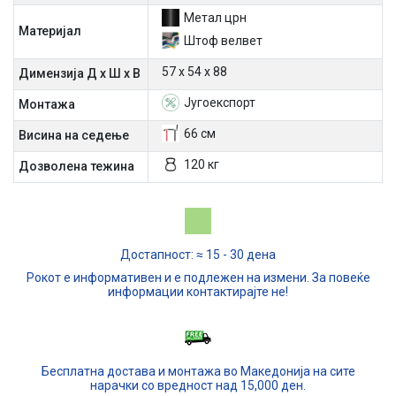
Метал црн
Материјал
Штоф велвет
57 x 54 x 88
Димензија Д х Ш х В
Југоекспорт
Mонтажа
66 см
Висина на седење
120 кг
Дозволена тежина
Достапност: ≈ 15 - 30 дена
Рокот е информативен и е подлежен на измени. За повеќе
информации контактирајте не!
Бесплатна достава и монтажа во Македонија на сите
нарачки со вредност над 15,000 ден.