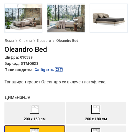
Дома
Спални
Кревети
Oleandro Bed
Oleandro Bed
Шифра: 010589
Баркод:
DTMQ0X3
Производител:
Calligaris, 🇮🇹
Тапациран кревет Олеандро со вклучен латофлекс.
ДИМЕНЗИЈА
200 х 160 см
200 х 180 см