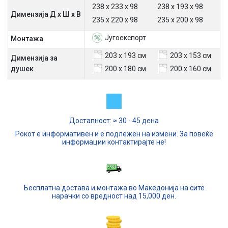
238 х 233 х 98
238 х 193 х 98
Димензија Д х Ш х В
235 х 220 х 98
235 х 200 х 98
Југоекспорт
Mонтажа
203 х 193 см
203 х 153 см
Димензија за
душек
200 x 180 см
200 x 160 см
Достапност: ≈ 30 - 45 дена
Рокот е информативен и е подлежен на измени. За повеќе
информации контактирајте не!
Бесплатна достава и монтажа во Македонија на сите
нарачки со вредност над 15,000 ден.