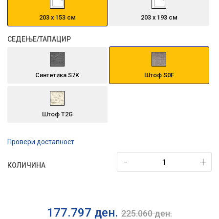
203 х 153 см
203 х 193 см
СЕДЕЊЕ/ТАПАЦИР
Синтетика S7K
Штоф S0F
Штоф T2G
Провери достапност
-
+
КОЛИЧИНА
177.797
ден.
225.060
ден.