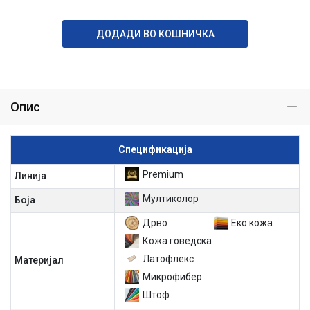
ДОДАДИ ВО КОШНИЧКА
Опис
Спецификација
Premium
Линија
Мултиколор
Боја
Дрво
Еко кожа
Кожа говедска
Латофлекс
Материјал
Микрофибер
Штоф