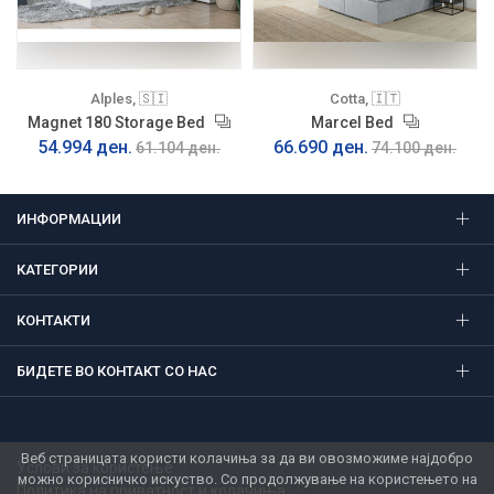
Alples, 🇸🇮
Cotta, 🇮🇹
Magnet 180 Storage Bed
Marcel Bed
54.994 ден.
66.690 ден.
61.104 ден.
74.100 ден.
ИНФОРМАЦИИ
КАТЕГОРИИ
КОНТАКТИ
БИДЕТЕ ВО КОНТАКТ СО НАС
Веб страницата користи колачиња за да ви овозможиме најдобро
Услови за користење
можно корисничко искуство. Со продолжување на користењето на
Политика на приватност и колачиња