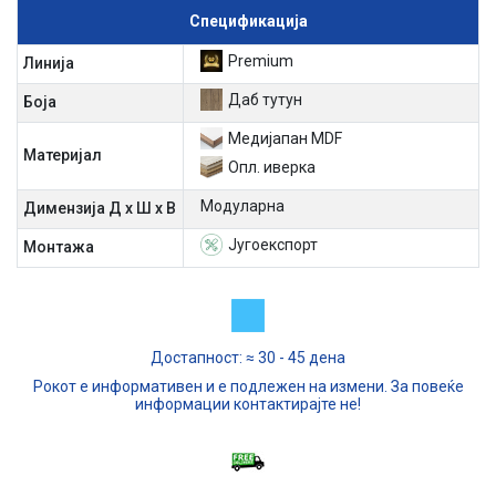
Спецификација
Premium
Линија
Даб тутун
Боја
Медијапан MDF
Материјал
Oпл. иверка
Модуларна
Димензија Д х Ш х В
Југоекспорт
Mонтажа
Достапност: ≈ 30 - 45 дена
Рокот е информативен и е подлежен на измени. За повеќе
информации контактирајте не!