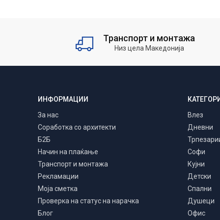
Транспорт и монтажа
Низ цела Македонија
ИНФОРМАЦИИ
КАТЕГОР
За нас
Влез
Соработка со архитекти
Дневни
Б2Б
Трпезари
Начин на плаќање
Софи
Транспорт и монтажа
Кујни
Рекламации
Детски
Моја сметка
Спални
Проверка на статус на нарачка
Душеци
Блог
Офис