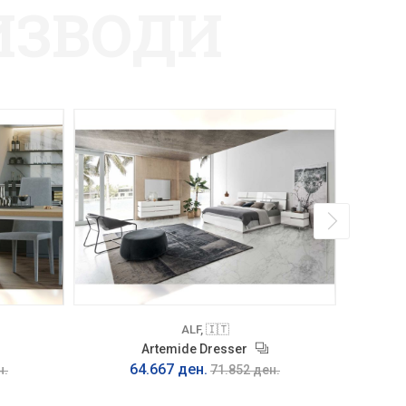
ИЗВОДИ
НОВО
ALF, 🇮🇹
Artemide Dresser
64.667 ден.
н.
71.852 ден.