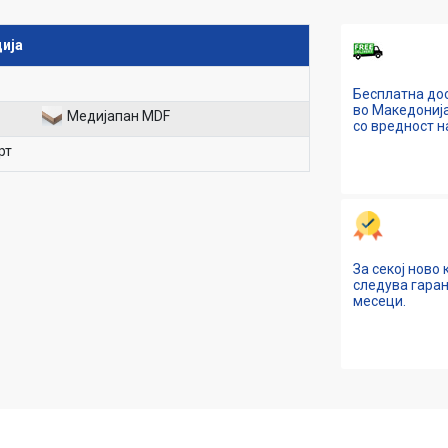
ија
Бесплатна до
во Македонија
Медијапан MDF
со вредност н
рт
За секој ново
следува гаран
месеци.