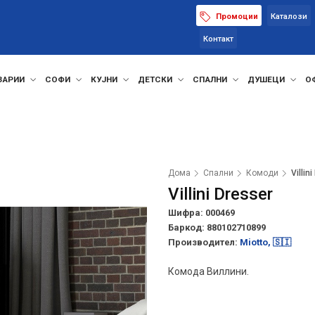
Промоции
Каталози
Контакт
ЗАРИИ
СОФИ
КУЈНИ
ДЕТСКИ
СПАЛНИ
ДУШЕЦИ
О
Дома
Спални
Комоди
Villin
Villini Dresser
Шифра: 000469
Баркод:
880102710899
Производител:
Miotto, 🇸🇮
Комода Виллини.