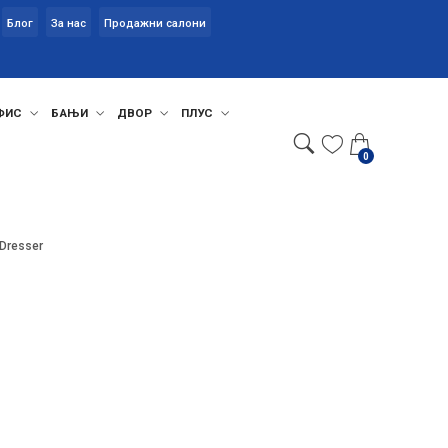
Блог
За нас
Продажни салони
ФИС
БАЊИ
ДВОР
ПЛУС
0
i Dresser