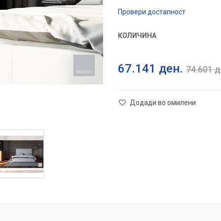
Провери достапност
КОЛИЧИНА
67.141
ден.
74.601
д
Додади во омилени