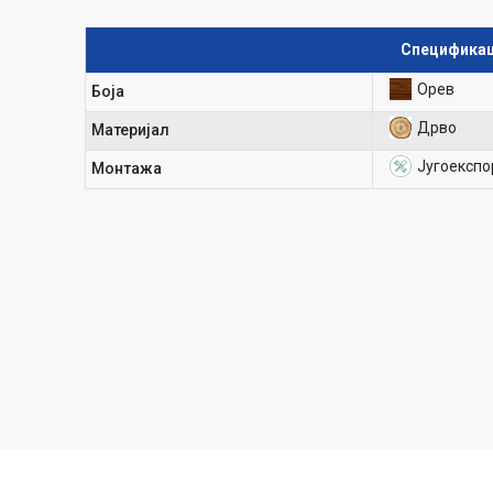
Спецификац
Орев
Боја
Дрво
Материјал
Југоекспо
Mонтажа