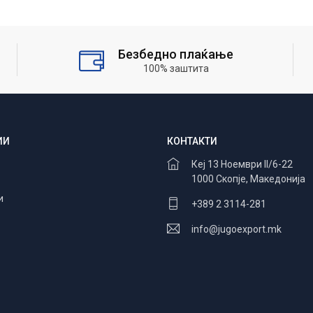
Безбедно плаќање
100% заштита
ИИ
КОНТАКТИ
Кеј 13 Ноември II/6-22
1000 Скопје, Македонија
и
+389 2 3114-281
info@jugoexport.mk