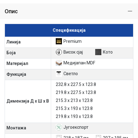
Опис
Спецификација
Premium
Линија
Висок сјај
Кото
Боја
Медијапан MDF
Материјал
Светло
Функција
232.8 х 227.5 х 123.8
219.8 x 227.5 x 123.8
215.3 х 213 х 123.8
Димензија Д х Ш х В
215.3 х 193 х 123.8
219.8 x 193 x 123.8
Југоекспорт
Mонтажа