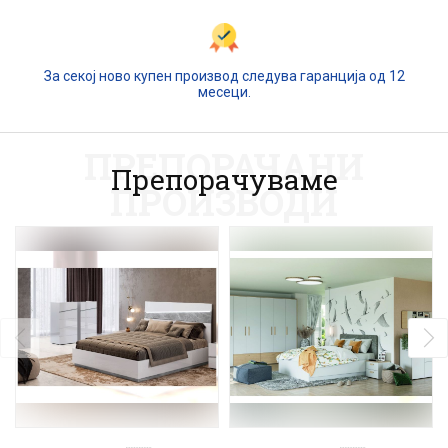
За секој ново купен производ следува гаранција од 12
месеци.
ПРЕПОРАЧАНИ
Препорачуваме
ПРОИЗВОДИ