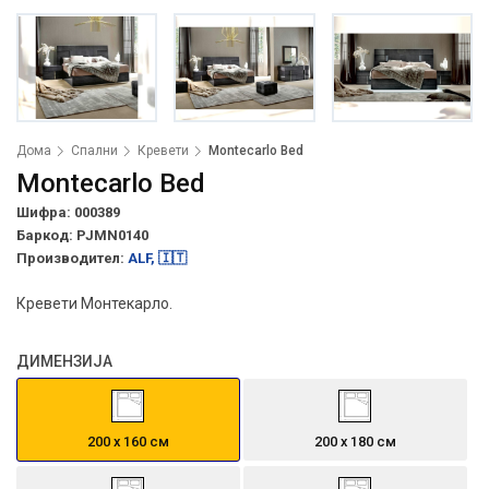
Дома
Спални
Кревети
Montecarlo Bed
Montecarlo Bed
Шифра: 000389
Баркод:
PJMN0140
Производител:
ALF, 🇮🇹
Кревети Монтекарло.
ДИМЕНЗИЈА
200 х 160 см
200 х 180 см