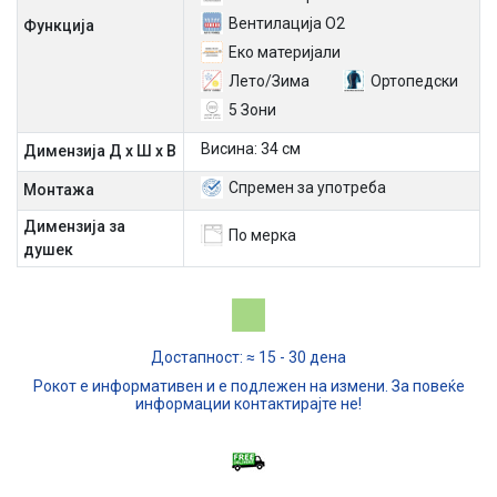
Вентилација O2
Функција
Еко материјали
Лето/Зима
Ортопедски
5 Зони
Висина: 34 см
Димензија Д х Ш х В
Спремен за употреба
Mонтажа
Димензија за
По мерка
душек
Достапност: ≈ 15 - 30 дена
Рокот е информативен и е подлежен на измени. За повеќе
информации контактирајте не!