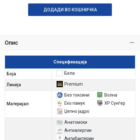
ДОДАДИ ВО КОШНИЧКА
Опис
Спецификација
Бела
Боја
Premium
Линија
Без токсини
Волна
Еко памук
ХР Сунѓер
Материјал
Џепно јадро
Aнатомски
Антиалергии
Антибактерии