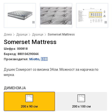
Дома
Душеци
Душеци
Somerset Mattress
Somerset Mattress
Шифра: 000818
Баркод:
880104290044
Производител:
Miotto, 🇸🇮
Душек Сомерсет со висина 34см. Можност за нарачка по
мерка.
ДИМЕНЗИЈА
200 х 90 см
200 х 100 см