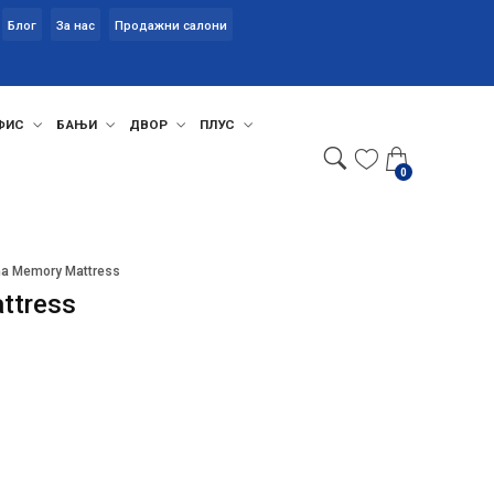
Блог
За нас
Продажни салони
ФИС
БАЊИ
ДВОР
ПЛУС
0
a Memory Mattress
ttress