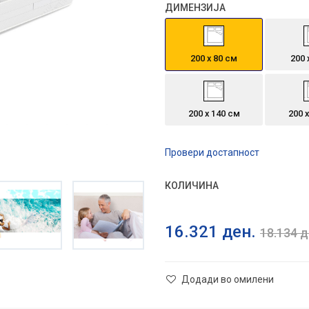
ДИМЕНЗИЈА
200 х 80 см
200 
200 x 140 см
200 
Провери достапност
КОЛИЧИНА
16.321
ден.
18.134
д
Додади во омилени