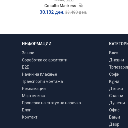
Cosatto Mattress
30.132 ден.
33.480 ден.
ИНФОРМАЦИИ
КАТЕГОР
Транспорт и монтажа
Низ цела Македонија
За нас
Влез
Соработка со архитекти
Дневни
Б2Б
Трпезари
Начин на плаќање
Софи
Транспорт и монтажа
Кујни
Рекламации
Детски
Моја сметка
Спални
Проверка на статус на нарачка
Душеци
Блог
Офис
Контакт
Бањи
Двор