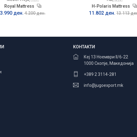
Royal Mattress
H-Polaris Mattress
3.990 ден.
11.802 ден.
4.200 ден.
13.113 де
ИИ
КОНТАКТИ
Безбедно плаќање
100% заштита
Кеј 13 Ноември II/6-22
1000 Скопје, Македонија
и
+389 2 3114-281
info@jugoexport.mk