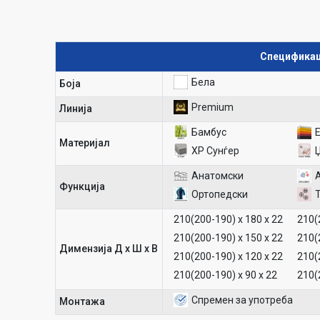
Спецификац
Бела
Боја
Premium
Линија
Бамбус
Материјал
ХР Сунѓер
Aнатомски
Функција
Ортопедски
Т
210(200-190) х 180 х 22
210(
210(200-190) х 150 х 22
210(
Димензија Д х Ш х В
210(200-190) х 120 х 22
210(
210(200-190) х 90 х 22
210(
Спремен за употреба
Mонтажа