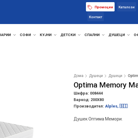
Промоции
Каталози
Контакт
ЗАРИИ
СОФИ
КУЈНИ
ДЕТСКИ
СПАЛНИ
ДУШЕЦИ
О
Дома
Душеци
Душеци
Optim
Optima Memory Ma
Шифра: 008444
Баркод:
200X80
Производител:
Alples, 🇸🇮
Душек Оптима Мемори.