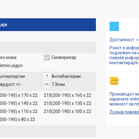
ија
Достапност: ≈ 
Рокот е инфор
подлежен на и
Еко кожа
Силверкеар
повеќе инфо
контактирајте 
Џепно јадро
Антиалергии
Антибактерии
врдост +/-
7 Зони
Производот м
200-190) х 170 х 22
210(200-190) х 160 х 22
нарачате onli
200-190) х 140 х 22
210(200-190) х 130 х 22
можност за пл
200-190) х 110 х 22
210(200-190) х 100 х 22
Дознај повеќ
200-190) х 80 х 22