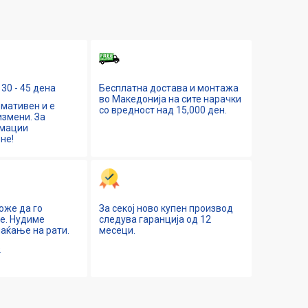
30 - 45 дена
Бесплатна достава и монтажа
во Македонија на сите нарачки
мативен и е
со вредност над 15,000 ден.
змени. За
рмации
не!
оже да го
За секој ново купен производ
ne. Нудиме
следува гаранција од 12
аќање на рати.
месеци.
е